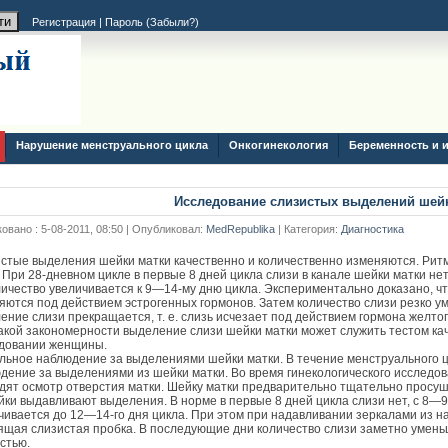
Регистрация
|
Пароль (
Забыли?
)
Нарушение менструального цикла
Онкогинекология
Беременность и 
Исследование слизистых выделений шей
овано : 5-08-2011, 08:50 | Опубликовал:
MedRepublika
| Категория:
Диагностика
стые выделения шейки матки качественно и количественно изменяются. Рит
. При 28-дневном цикле в первые 8 дней цикла слизи в канале шейки матки не
личество увеличивается к 9—14-му дню цикла. Экспериментально доказано, ч
яются под действием эстрогенных гормонов. Затем количество слизи резко ум
ение слизи прекращается, т. е. слизь исчезает под действием гормона желтог
акой закономерности выделение слизи шейки матки может служить тестом ка
довании женщины.
льное наблюдение за выделениями шейки матки. В течение менструального 
дение за выделениями из шейки матки. Во время гинекологического исследо
дят осмотр отверстия матки. Шейку матки предварительно тщательно просу
йки выдавливают выделения. В норме в первые 8 дней цикла слизи нет, с 8—9-
чивается до 12—14-го дня цикла. При этом при надавливании зеркалами из н
ящая слизистая пробка. В последующие дни количество слизи заметно уменьш
стью.