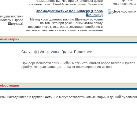
помощью зеркал обнажают слизистую оболочку
насыщенность), что при 28-дневном цикле
влагалища и визуально определяют ее
соответствует 12—14-му дню цикла. Динамика
клиническое состояние. Затем металлическим
изменений в шейке матки в течение
Хромодиагностика по Шиллеру (Проба
шпателем берут отделяемое влаг
нормального менструального цикла была
Шиллера)
изучена О. П. Голубевой. Установлено, что
отверстие матки с 8— 9-го дня ц
Метод хромодиагностики по Шиллеру основан
на том, что при раке шейки матки ввиду
повышенного гликолиза в эпителии, особенно в
его поверхностных слоях, содержание гликогена
снижается или он исчезает вовсе. На основании
этого Шиллер предложил проводить
омментарии
окрашивание слизистой оболочки шейки матки
йодом для определения распределения
гликогена в поверхностных слоях эпителия.
Статус:
| Автор:
Анна
| Группа: Посетители
Реакция проводится следующим образом
При беременности слизь шейки матки становится более вязкая и густая.
пробку, которая защищает плод от инфицирования из вне.
нформация
ели, находящиеся в группе
Гости
, не могут оставлять комментарии к данной публикац