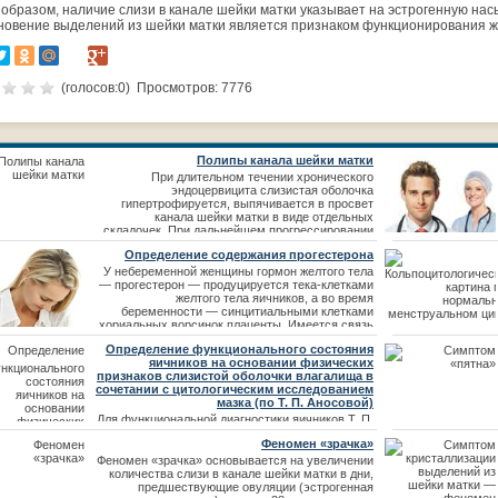
 образом, наличие слизи в канале шейки матки указывает на эстрогенную нас
новение выделений из шейки матки является признаком функционирования ж
(голосов:
0
) Просмотров: 7776
Полипы канала шейки матки
При длительном течении хронического
эндоцервицита слизистая оболочка
гипертрофируется, выпячивается в просвет
канала шейки матки в виде отдельных
складочек. При дальнейшем прогрессировании
воспалительного процесса гипертрофированная
Определение содержания прогестерона
слизистая оболочка патологически изменяется,
богато снабжается кровеносными сосудами,
У небеременной женщины гормон желтого тела
преобразуясь в слизистые полипы шейки матки.
— прогестерон — продуцируется тека-клетками
Частыми симптомами полипов шейки матки
желтого тела яичников, а во время
являю
беременности — синцитиальными клетками
хориальных ворсинок плаценты. Имеется связь
желтого тела с изменениями во время
Определение функционального состояния
менструального цикла, причем прогестерон
яичников на основании физических
оказывает свое влияние на эндометрий,
признаков слизистой оболочки влагалища в
вызывая разрастание секреторных желез
сочетании с цитологическим исследованием
(секреторная фаза цикла) толь
мазка (по Т. П. Аносовой)
Для функциональной диагностики яичников Т. П.
Аносова предложила изучать некоторые
Феномен «зрачка»
физические признаки слизистой оболочки и
отделяемого влагалища. Эти признаки
Феномен «зрачка» основывается на увеличении
совпадают с результатами цитологического
количества слизи в канале шейки матки в дни,
исследования влагалищного мазка. Техника. С
предшествующие овуляции (эстрогенная