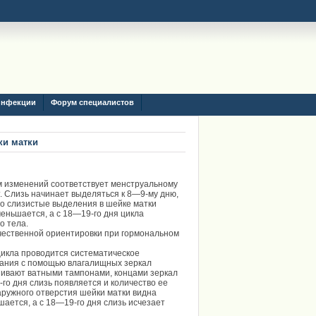
инфекции
Форум специалистов
ки матки
м изменений соответствует менструальному
т. Слизь начинает выделяться к 8—9-му дню,
то слизистые выделения в шейке матки
еньшается, а с 18—19-го дня цикла
о тела.
чественной ориентировки при гормональном
цикла проводится систематическое
вания с помощью влагалищных зеркал
шивают ватными тампонами, концами зеркал
го дня слизь появляется и количество ее
аружного отверстия шейки матки видна
ается, а с 18—19-го дня слизь исчезает