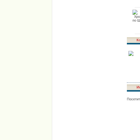
К
И
Посетит