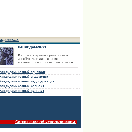
ИДАМИКОЗ
КАНДИДАМИКОЗ
В связи с широким применением
антибиотиков для лечения
воспалительных процессов половых
органов в последнее время все чаще
встречается кандидамикоз внутренних
Кандидамикозный аднексит
половых органов. Кандидамикоз может
быть первичным заболеванием и как
Кандидамикозный эндометрит
осложнение антибиотикотерапии.
Кандидамикозный эндоцервицит
Кандидамикоз (кандидоз, молочница)
Кандидамикозный кольпит
вызывается дрожжеподобными грибами
р
Кандидамикозный вульвит
Соглашение об использовании