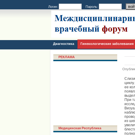
Логин:
Пароль:
Диагностика
Гинекологические заболевания
РЕКЛАМА
Опублик
Слизи
циклу
ее ко
появл
выдел
При т
иссле
Визуа
наблю
прово
из ше
увели
Медицинская Республика
блест
полно