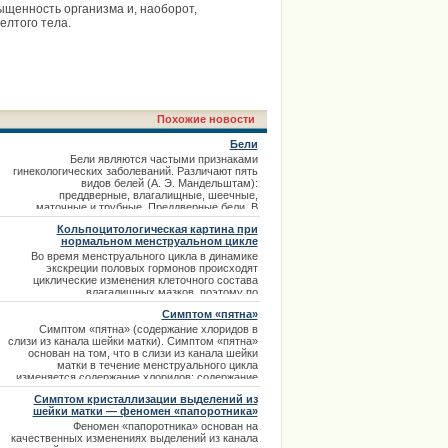
ыщенность организма и, наоборот,
елтого тела.
Похожие новости
Бели
Бели являются частыми признаками
гинекологических заболеваний. Различают пять
видов белей (А. Э. Мандельштам):
преддверные, влагалищные, шеечные,
маточные и трубные. Преддверные бели. В
норме преддверие влагалища увлажнено
Кольпоцитологическая картина при
секретом сальных и потовых желез,
нормальном менструальном цикле
скапливающимся в складках женской срамной
области. Физиологически при половом
Во время менструального цикла в динамике
возбуждении и после полового сношени
экскреции половых гормонов происходят
циклические изменения клеточного состава
влагалищных мазков, поэтому по
изменяющейся картине мазков можно
Симптом «пятна»
определить правильность смены овариальных
фаз. Мазки для гормональной цитодиагностики
Симптом «пятна» (содержание хлоридов в
берут в течение цикла ежедневно, через день
слизи из канала шейки матки). Симптом «пятна»
или через каждые два дня — 10—25 серийных
основан на том, что в слизи из канала шейки
маз
матки в течение менструального цикла
изменяется содержание хлоридов: содержание
хлорида натрия увеличивается под влиянием
Симптом кристаллизации выделений из
эстрогенов с 0,1 до 1,5% в момент овуляции и
шейки матки — феномен «папоротника»
уменьшается или отсутствует при
недостаточности эстрогенов. Для определения
Феномен «папоротника» основан на
симптома «пятна» из фильтроваль
качественных изменениях выделений из канала