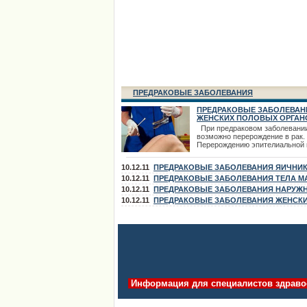
ПРЕДРАКОВЫЕ ЗАБОЛЕВАНИЯ
ПРЕДРАКОВЫЕ ЗАБОЛЕВАН
ЖЕНСКИХ ПОЛОВЫХ ОРГАН
При предраковом заболевани
возможно перерождение в рак.
Перерождению эпителиальной 
раковую предшествует ряд
гиперпластических и метаплас
10.12.11
ПРЕДРАКОВЫЕ ЗАБОЛЕВАНИЯ ЯИЧНИ
изменений клеточных элементо
предраковым состояниям отно
10.12.11
ПРЕДРАКОВЫЕ ЗАБОЛЕВАНИЯ ТЕЛА М
гиперплазия и гипертрофия эпи
10.12.11
ПРЕДРАКОВЫЕ ЗАБОЛЕВАНИЯ НАРУЖ
увеличение количества митозо
ПОЛОВЫХ ОРГАНОВ
10.12.11
ПРЕДРАКОВЫЕ ЗАБОЛЕВАНИЯ ЖЕНСК
появление клеточной атипии и
гиперкератоза до
ПОЛОВЫХ ОРГАНОВ
Информация для специалистов здраво