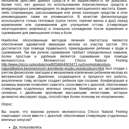
Механизм действия данных средств и их эффективность не доказана.
Кроме того, нет данных по использованию перечисленных средств в
международных рекомендациях по ведению лактационного мастита. Какие-
либо согревающие, рассасывающие или резко пахнущие средства в этих
рекомендациях также не упоминаются. В качестве физиопроцедур
используются только тепловые (сухое тепло, горячие ванны и душ) перед
кормлением или сцеживанием для улучшение оттока (стимуляция
окситоцинового рефлекса) и локальное охлаждение после кормления и
сцеживания для уменьшения отека и боли.
Наиболее обоснованным методом лечения лактостаза является
обеспечение адекватной эвакуации молока из участка застоя. Это
достигается при помощи правильного прикладывания ребенка к груди и
сцеживания. Так как ручное сцеживание требует определенных навыков,
более простым и удобным является сцеживание при помощи
молокоотсоса. Молокоотсос Chicco Natural Feeling
http://www.chicco.ru/produkciya/8058664003471.ruchnojmolokootsos-
naturalfeeling.beremennost-i-kormlenie-grudiu.molokootsosy.html
был создан с
учетом физиологии лактации и механизмов извлечения ребенком молока из
материнской груди. Давление, создающееся в процессе его работы,
аналогичное тому, которое создает ребенок при сосании. Конфигурация и
размеры воронки позволяют охватить сосок вместе с ареолой, обеспечивая
стимуляцию отдаленных млечных синусов. Мембрана из экстрамягкого
силикона с двойными круговыми массажными лепестками, которые
деликатно массируют грудь, способствуя более полному ее опорожнению.
Опрос:
Вы знали, что воронка ручного молокоотсоса Chicco Natural Feeling
охватывает сосок вместе с ареолой, обеспечивая стимуляцию отдаленных
млечных синусов?
Да, пользовались