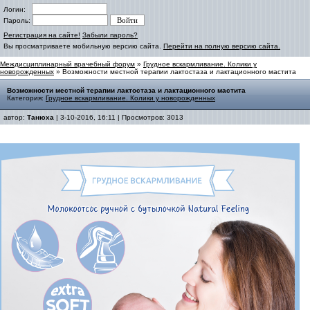
Логин:
Пароль:
Регистрация на сайте!
Забыли пароль?
Вы просматриваете мобильную версию сайта.
Перейти на полную версию сайта.
Междисциплинарный врачебный форум
»
Грудное вскармливание. Колики у
новорожденных
» Возможности местной терапии лактостаза и лактационного мастита
Возможности местной терапии лактостаза и лактационного мастита
Категория:
Грудное вскармливание. Колики у новорожденных
автор:
Танюха
| 3-10-2016, 16:11 | Просмотров: 3013