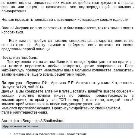
во время полета, однако на них может потребоваться документ от врача
справка или рецепт о назначении, чек, подтверждающий легальность
приобретения.
Нельзя провозить препараты с истекшим и истекающим сроком ­годности.
Важно! Инсулин нельзя перевозить в багажном отсеке, так как там он может
­испортиться.
Если вам не требуются никакие специальные лекарства, можете не
волноваться: на борту самолета найдется есть аптечка со всеми
средствами первой ­помощи.
Поезд и автомобиль:
При путешествии на автомобиле или поезде действуют те же правила:
вы можете перевозить любые лекарства, кроме запрещенных. Если
какой‑нибудь препарат необходим вам в большом количестве, запаситесь
заключением лечащего врача, рецептом и ­чеком.
Литература : Ягудина Р.И., Аринина Е.Е. Аптечка отпускника.Катренстиль
Выпуск: №128, май 2014
Друзья, а Вы собираете аптечку в путешествия? Давайте вместе соберем -
каждый участник группы пишет по одному предмету/средству в
комментариях, который у вас ТОП номер 1 в аптечке, каждый новый
комментарий можно писать после следующего участника.
Имеются противопоказания. Проконсультируйтесь со специалистом.
#аптечкапутешественника
Автор фото:Sergo_elst8/Shutterstock
Другие новости по теме:
Аптечка малыша путешественника - продолжение