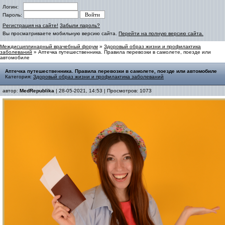
Логин:
Пароль:
Регистрация на сайте!
Забыли пароль?
Вы просматриваете мобильную версию сайта.
Перейти на полную версию сайта.
Междисциплинарный врачебный форум
»
Здоровый образ жизни и профилактика
заболеваний
» Аптечка путешественника. Правила перевозки в самолете, поезде или
автомобиле
Аптечка путешественника. Правила перевозки в самолете, поезде или автомобиле
Категория:
Здоровый образ жизни и профилактика заболеваний
автор:
MedRepublika
| 28-05-2021, 14:53 | Просмотров: 1073