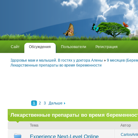
Сайт
Обсуждения
Пользователи
Регистрация
Здоровье мам и малышей. В гостях у доктора Алены
»
9 месяцев (Берем
Лекарственные препараты во время беременности
1
2
3
Дальше
Лекарственные препараты во время беременнос
Тема
Автор
CarlosAn
Experience Next-Level Online