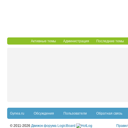
Активные темы
Администрация
Последние темы
Gynea.ru
Обсуждения
Пользователи
Обратная связь
© 2011-2026
Движок форума LogicBoard
Прави