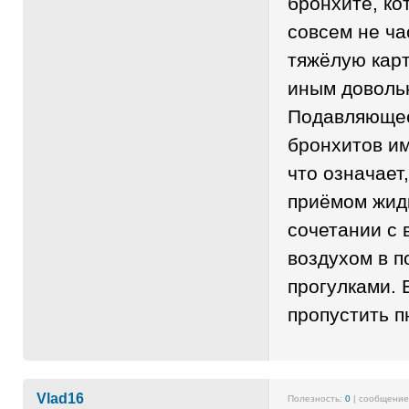
бронхите, ко
совсем не ча
тяжёлую карт
иным доволь
Подавляющее
бронхитов и
что означает
приёмом жидк
сочетании с
воздухом в п
прогулками. 
пропустить 
Vlad16
Полезность:
0
| сообщени