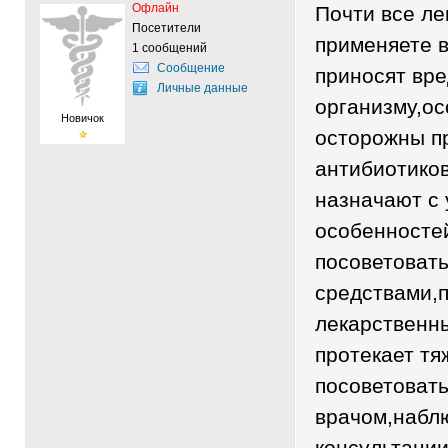
Офлайн
Почти все ле
Посетители
применяете 
1 сообщений
Сообщение
приносят вре
Личные данные
организму,ос
Новичок
осторожны п
антибиотико
назначают с
особенносте
посоветоват
средствами,
лекарственн
протекает тя
посоветовать
врачом,набл
консультации