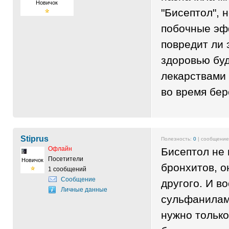
Новичок
"Бисептол", 
побочные эфф
повредит ли 
здоровью бу
лекарствами
во время бе
Stiprus
Полезность:
0
| сообщени
Офлайн
Бисептол не
Посетители
Новичок
бронхитов, о
1 сообщений
Сообщение
другого. И в
Личные данные
сульфанилам
нужно только