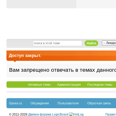
Найти
Доступ закрыт.
Вам запрещено отвечать в темах данног
Активные темы
Администрация
Последние темы
Gynea.ru
Обсуждения
Пользователи
Обратная связь
© 2011-2026
Движок форума LogicBoard
Прави