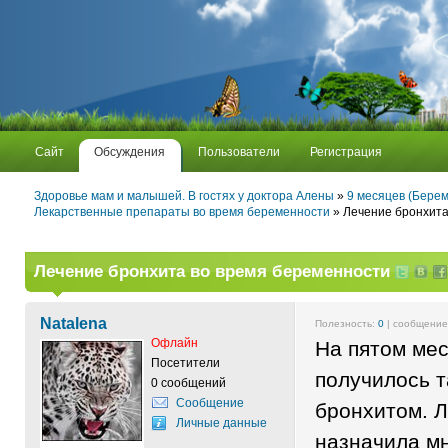
Сайт
Обсуждения
Пользователи
Регистрация
Здоровье мам и малышей. В гостях у доктора Алены
»
9 месяцев (Берем
Лекарственные препараты во время беременности
» Лечение бронхита
Лечение бронхита во время беременности
Natalena
Полезность:
0
| сообщени
Офлайн
На пятом ме
Посетители
получилось т
0 сообщений
Сообщение
бронхитом. 
Личные данные
назначила м