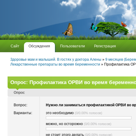
Сайт
Обсуждения
Пользователи
Регистрация
Здоровье мам и малышей. В гостях у доктора Алены
»
9 месяцев (Берем
Лекарственные препараты во время беременности
» Профилактика ОР
Опрос: Профилактика ОРВИ во время беременн
Опрос
Вопрос:
Нужно ли заниматься профилактикой ОРВИ во в
Варианты:
это необходимо
(0/0.00% голосов)
можно, но осторожно
(0/0.00% голосов)
не стоит этого делать
(0/0.00% голосов)