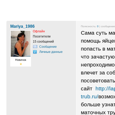
Mariya_1986
Полезность:
0
| сообщени
Офлайн
Сама суть ма
Посетители
помощь яйцек
15 сообщений
Сообщение
попасть в мат
Личные данные
что зачасту
Новичок
непроходимо
влечет за со
посоветовать
сайт
http://
trub.ru/
возмо
больше узнат
маточных тр