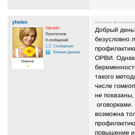
yhelen
Полезность:
0
| сообщени
Офлайн
Добрый день!
Посетители
безусловно 
9 сообщений
Сообщение
профилактики
Личные данные
ОРВИ. Однако
Новичок
беременности
такого метод
числе гомео
не показаны,
оговорками. 
возможна то
профилактик
повышение и