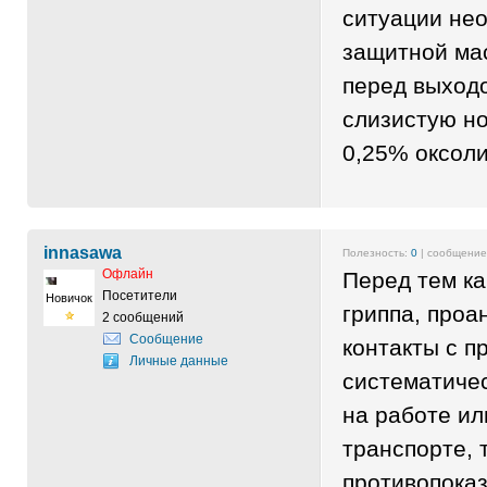
ситуации не
защитной ма
перед выход
слизистую н
0,25% оксол
innasawa
Полезность:
0
| сообщени
Офлайн
Перед тем ка
Посетители
Новичок
гриппа, проа
2 сообщений
Сообщение
контакты с 
Личные данные
систематичес
на работе и
транспорте, 
противопоказ