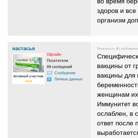
во время бер
здоров и все
организм до
настасья
Полезность:
0
| сообщени
Офлайн
Специфическ
Посетители
вакцины от г
89 сообщений
Сообщение
вакцины для
Активный участник
Личные данные
беременност
женщинам их
Иммунитет в
ослаблен, в 
ответ после 
выработается