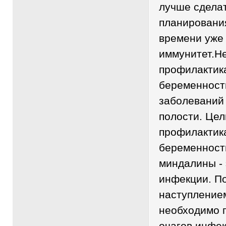
лучше сделат
планировани
времени уже
иммунитет.Н
профилактик
беременност
заболеваний 
полости. Цел
профилактик
беременност
миндалины - 
инфекции. П
наступление
необходимо 
очагов инфек