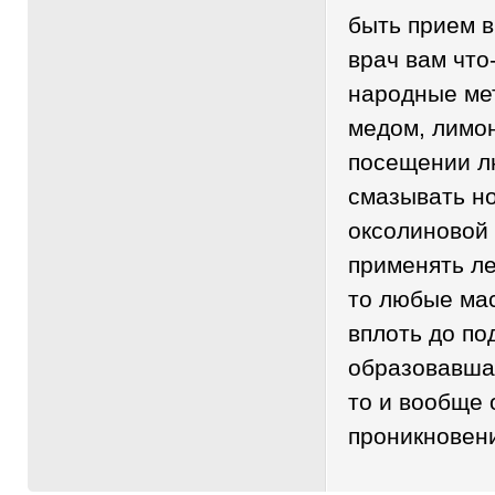
быть прием в
врач вам что
народные мет
медом, лимон
посещении л
смазывать н
оксолиновой 
применять л
то любые ма
вплоть до по
образовавшая
то и вообще 
проникновени