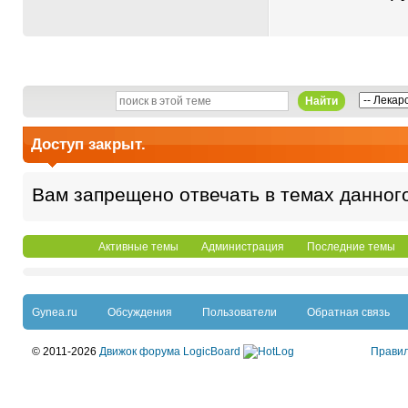
Найти
Доступ закрыт.
Вам запрещено отвечать в темах данног
Активные темы
Администрация
Последние темы
Gynea.ru
Обсуждения
Пользователи
Обратная связь
© 2011-2026
Движок форума LogicBoard
Прави