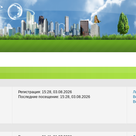
Регистрация: 15:28, 03.08.2026
Л
Последние посещение: 15:28, 03.08.2026
В
В