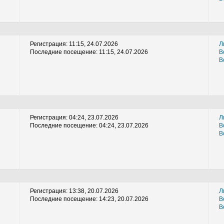
Регистрация: 11:15, 24.07.2026
Л
Последние посещение: 11:15, 24.07.2026
В
В
Регистрация: 04:24, 23.07.2026
Л
Последние посещение: 04:24, 23.07.2026
В
В
Регистрация: 13:38, 20.07.2026
Л
Последние посещение: 14:23, 20.07.2026
В
В