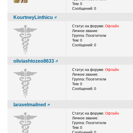
Тем: 0
Сообщений: 0
KourtneyLinthicu
Статус на форуме:
Офлайн
Личное звание:
Группа: Посетители
Тем: 0
Сообщений: 0
oliviashtozeo8633
Статус на форуме:
Офлайн
Личное звание:
Группа: Посетители
Тем: 0
Сообщений: 0
laravelmailned
Статус на форуме:
Офлайн
Личное звание:
Группа: Посетители
Тем: 0
Сообщений: 0