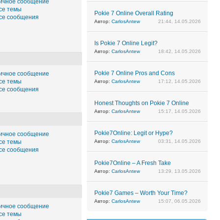
ичное сообщение
се темы
Pokie 7 Online Overall Rating
се сообщения
Автор:
CarlosAntew
21:44, 14.05.2026
Is Pokie 7 Online Legit?
Автор:
CarlosAntew
18:42, 14.05.2026
Pokie 7 Online Pros and Cons
ичное сообщение
се темы
Автор:
CarlosAntew
17:12, 14.05.2026
се сообщения
Honest Thoughts on Pokie 7 Online
Автор:
CarlosAntew
15:17, 14.05.2026
Pokie7Online: Legit or Hype?
ичное сообщение
се темы
Автор:
CarlosAntew
03:31, 14.05.2026
се сообщения
Pokie7Online – A Fresh Take
Автор:
CarlosAntew
13:29, 13.05.2026
Pokie7 Games – Worth Your Time?
Автор:
CarlosAntew
15:07, 06.05.2026
ичное сообщение
се темы