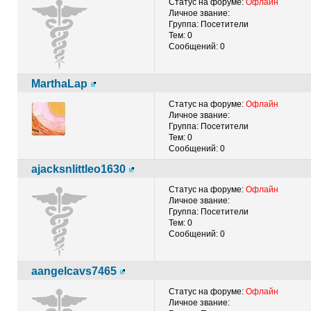
Статус на форуме:
Офлайн
Личное звание:
Группа: Посетители
Тем: 0
Сообщений: 0
MarthaLap
Статус на форуме:
Офлайн
Личное звание:
Группа: Посетители
Тем: 0
Сообщений: 0
ajacksnlittleo1630
Статус на форуме:
Офлайн
Личное звание:
Группа: Посетители
Тем: 0
Сообщений: 0
aangelcavs7465
Статус на форуме:
Офлайн
Личное звание: