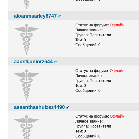
aloanmaarley6747
Статус на форуме:
Офлайн
Личное звание:
Группа: Посетители
Тем: 0
Сообщений: 0
aaustijuniorz644
Статус на форуме:
Офлайн
Личное звание:
Группа: Посетители
Тем: 0
Сообщений: 0
asaanthashulzez4490
Статус на форуме:
Офлайн
Личное звание:
Группа: Посетители
Тем: 0
Сообщений: 0