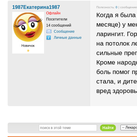
1987Екатерина1987
Полезность:
0
| сообщени
Офлайн
Когда я была
Посетители
месяце) у м
14 сообщений
Сообщение
ларингит. Гор
Личные данные
на потолок л
Новичок
сильные преп
Кроме народ
боль помог п
стала, и дит
вред здоров
Найти