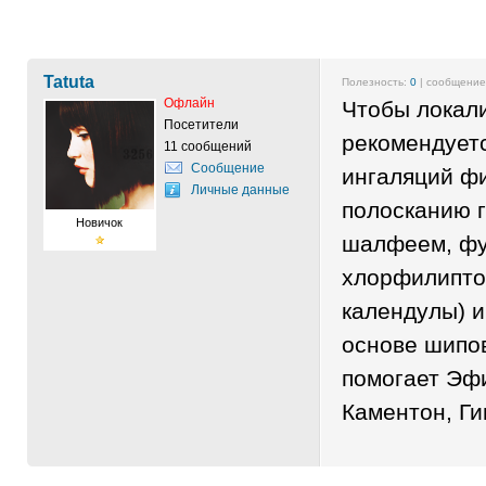
Tatuta
Полезность:
0
| сообщени
Офлайн
Чтобы локали
Посетители
рекомендуетс
11 сообщений
Сообщение
ингаляций фи
Личные данные
полосканию г
Новичок
шалфеем, фу
хлорфилиптом
календулы) и
основе шипо
помогает Эфи
Каментон, Ги