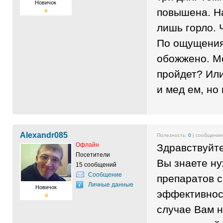
Новичок
повышена. На
лишь горло. 
По ощущениям
обожжено. Мо
пройдет? Ил
и мед ем, но
Alexandr085
Полезность:
0
| сообщени
Офлайн
Здравствуйт
Посетители
Вы знаете н
15 сообщений
Сообщение
препаратов 
Личные данные
Новичок
эффективнос
случае Вам 