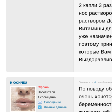
2 капли 3 ра
нос раствор
раствором До
Витамины дл
уже назначе
поэтому при
которые Вам 
Выздоравлив
нюсичка
Полезность:
0
| сообщени
Офлайн
По поводу об
Посетители
очень хочетс
1 сообщений
Сообщение
беременности
Личные данные
жидкость объ