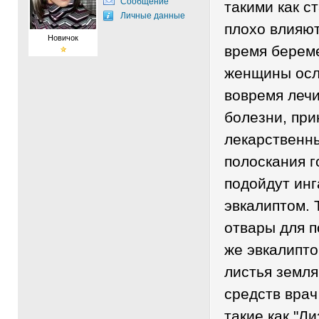
Сообщение
такими как с
Личные данные
плохо влияют
Новичок
время берем
женщины осл
вовремя лечи
болезни, пр
лекарственн
полоскания 
подойдут инг
эвкалиптом. 
отвары для п
же эвкалипт
листья земля
средств врач
такие как "Ли