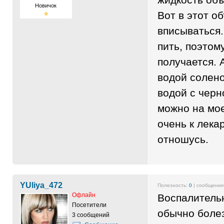
Новичок
Вот в этот о
вписываться
пить, поэтом
получается. 
водой солено
водой с черн
можно на мое
очень к лека
отношусь.
YUliya_472
Полезность:
0
| сообщени
Офлайн
Воспалитель
Посетители
обычно боле
3 сообщений