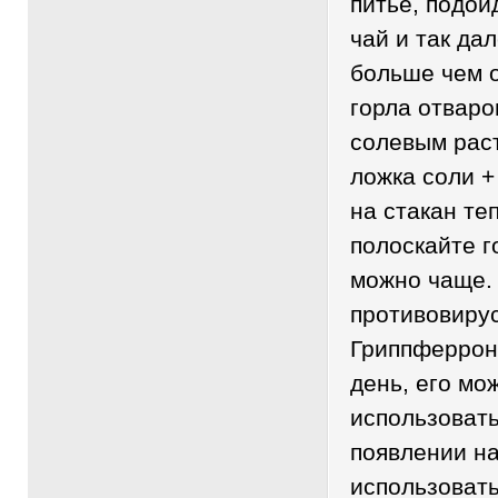
питье, подой
чай и так да
больше чем 
горла отваро
солевым рас
ложка соли +
на стакан те
полоскайте го
можно чаще.
противовиру
Гриппферрон 
день, его мо
использовать
появлении н
использовать