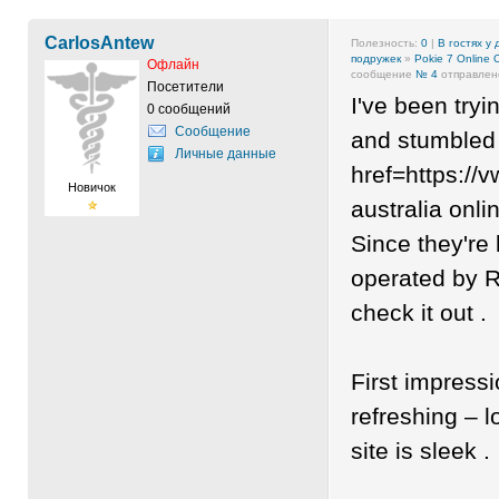
CarlosAntew
Полезность:
0
|
В гостях у
подружек
»
Pokie 7 Online O
Офлайн
сообщение
№ 4
отправлено
Посетители
I've been tryi
0 сообщений
Сообщение
and stumbled
Личные данные
href=https:/
Новичок
australia onl
Since they're
operated by Ra
check it out .
First impress
refreshing – l
site is sleek .