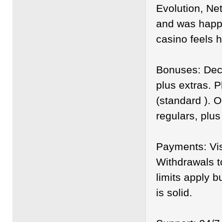
Evolution, Net
and was happy
casino feels h
Bonuses: Dec
plus extras. 
(standard ). 
regulars, plus
Payments: Vis
Withdrawals t
limits apply b
is solid.