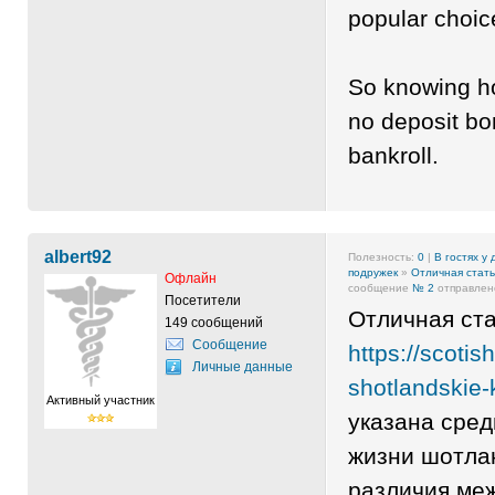
popular choic
So knowing ho
no deposit bo
bankroll.
albert92
Полезность:
0
|
В гостях у
подружек
»
Отличная стать
Офлайн
сообщение
№ 2
отправлено
Посетители
Отличная ст
149 сообщений
Сообщение
https://scotis
Личные данные
shotlandskie-
Активный участник
указана сре
жизни шотла
различия ме