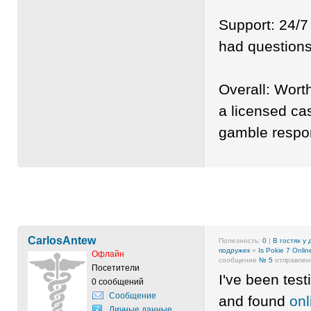
Support: 24/7 
had questions
Overall: Wort
a licensed cas
gamble respon
CarlosAntew
Полезность:
0
|
В гостях у
подружек
»
Is Pokie 7 Onlin
Офлайн
сообщение
№ 5
отправлено
Посетители
I've been test
0 сообщений
Сообщение
and found
onl
Личные данные