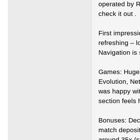
operated by Ra
check it out .
First impress
refreshing – l
Navigation is 
Games: Huge 
Evolution, Net
was happy wit
section feels 
Bonuses: Dec
match deposit
around 35x (s