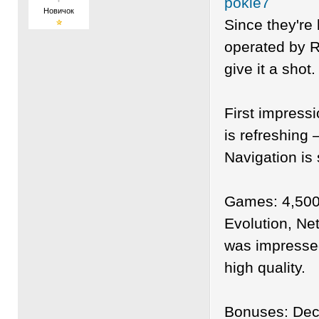
pokie7
Новичок
Since they're
operated by Ra
give it a shot.
First impress
is refreshing 
Navigation is 
Games: 4,500+
Evolution, Net
was impressed
high quality.
Bonuses: Dec