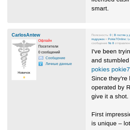
smart.
CarlosAntew
Полезность:
0
|
В гостях у
подружек
»
Pokie7Online: L
Офлайн
сообщение
№ 8
отправлено
Посетители
I've been tryi
0 сообщений
Сообщение
and stumble
Личные данные
pokies pokie7
Новичок
Since they're
operated by Ra
give it a shot.
First impress
is unique – lo