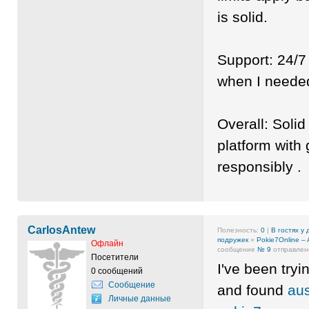
is solid.
Support: 24/7
when I neede
Overall: Solid
platform with
responsibly .
CarlosAntew
Полезность:
0
|
В гостях у
подружек
»
Pokie7Online – 
Офлайн
сообщение
№ 9
отправлено
Посетители
I've been tryi
0 сообщений
Сообщение
and found
aus
Личные данные