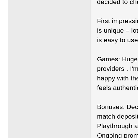
decided to che
First impress
is unique – lo
is easy to use
Games: Huge 
providers . I'
happy with the
feels authenti
Bonuses: Dec
match deposit 
Playthrough a
Ongoing promo