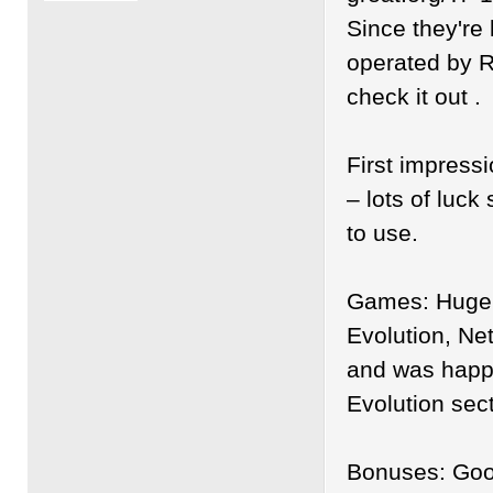
Since they're
operated by Ra
check it out .
First impress
– lots of luck
to use.
Games: Huge 
Evolution, Net
and was happy
Evolution sect
Bonuses: Goo