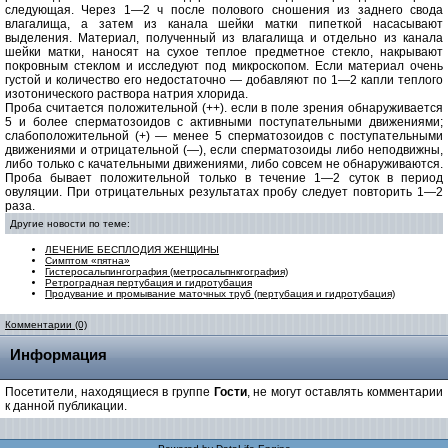
следующая. Через 1—2 ч после полового сношения из заднего свода
влагалища, а затем из канала шейки матки пипеткой насасывают
выделения. Материал, полученный из влагалища и отдельно из канала
шейки матки, наносят на сухое теплое предметное стекло, накрывают
покровным стеклом и исследуют под микроскопом. Если материал очень
густой и количество его недостаточно — добавляют по 1—2 капли теплого
изотонического раствора натрия хлорида.
Проба считается положительной (++). если в поле зрения обнаруживается
5 и более сперматозоидов с активными поступательными движениями;
слабоположительной (+) — менее 5 сперматозоидов с поступательными
движениями и отрицательной (—), если сперматозоиды либо неподвижны,
либо только с качательными движениями, либо совсем не обнаруживаются.
Проба бывает положительной только в течение 1—2 суток в период
овуляции. При отрицательных результатах пробу следует повторить 1—2
раза.
Другие новости по теме:
ЛЕЧЕНИЕ БЕСПЛОДИЯ ЖЕНЩИНЫ
Симптом «пятна»
Гистеросальпингография (метросальпнкгография)
Ретроградная пертубация и гидротубация
Продувание и промывание маточных труб (пертубация и гидротубация)
Комментарии (0)
Информация
Посетители, находящиеся в группе
Гости
, не могут оставлять комментарии
к данной публикации.