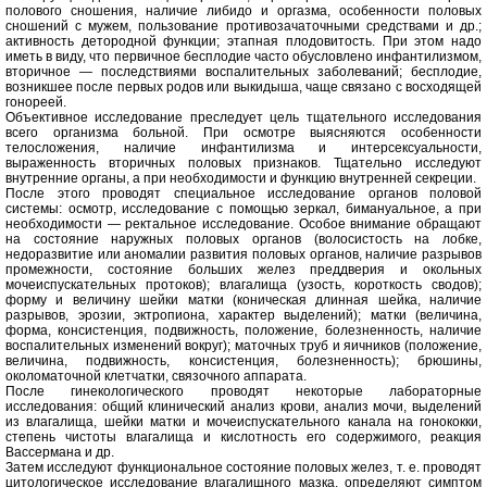
полового сношения, наличие либидо и оргазма, особенности половых
сношений с мужем, пользование противозачаточными средствами и др.;
активность детородной функции; этапная плодовитость. При этом надо
иметь в виду, что первичное бесплодие часто обусловлено инфантилизмом,
вторичное — последствиями воспалительных заболеваний; бесплодие,
возникшее после первых родов или выкидыша, чаще связано с восходящей
гонореей.
Объективное исследование преследует цель тщательного исследования
всего организма больной. При осмотре выясняются особенности
телосложения, наличие инфантилизма и интерсексуальности,
выраженность вторичных половых признаков. Тщательно исследуют
внутренние органы, а при необходимости и функцию внутренней секреции.
После этого проводят специальное исследование органов половой
системы: осмотр, исследование с помощью зеркал, бимануальное, а при
необходимости — ректальное исследование. Особое внимание обращают
на состояние наружных половых органов (волосистость на лобке,
недоразвитие или аномалии развития половых органов, наличие разрывов
промежности, состояние больших желез преддверия и окольных
мочеиспускательных протоков); влагалища (узость, короткость сводов);
форму и величину шейки матки (коническая длинная шейка, наличие
разрывов, эрозии, эктропиона, характер выделений); матки (величина,
форма, консистенция, подвижность, положение, болезненность, наличие
воспалительных изменений вокруг); маточных труб и яичников (положение,
величина, подвижность, консистенция, болезненность); брюшины,
околоматочной клетчатки, связочного аппарата.
После гинекологического проводят некоторые лабораторные
исследования: общий клинический анализ крови, анализ мочи, выделений
из влагалища, шейки матки и мочеиспускательного канала на гонококки,
степень чистоты влагалища и кислотность его содержимого, реакция
Вассермана и др.
Затем исследуют функциональное состояние половых желез, т. е. проводят
цитологическое исследование влагалищного мазка, определяют симптом