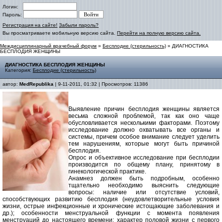
Логин:
Пароль:
Регистрация на сайте!
Забыли пароль?
Вы просматриваете мобильную версию сайта.
Перейти на полную версию сайта.
Междисциплинарный врачебный форум
»
Бесплодие (стерильность)
» ДИАГНОСТИКА
БЕСПЛОДИЯ ЖЕНЩИНЫ
ДИАГНОСТИКА БЕСПЛОДИЯ ЖЕНЩИНЫ
Категория:
Бесплодие (стерильность)
автор:
MedRepublika
| 9-11-2011, 01:32 | Просмотров: 11386
Выявление причин бесплодия женщины является
весьма сложной проблемой, так как оно чаще
обусловливается несколькими факторами. Поэтому
исследование должно охватывать все органы и
системы, причем особое внимание следует уделить
тем нарушениям, которые могут быть причиной
бесплодия.
Опрос и объективное исследование при бесплодии
производится по общему плану, принятому в
гинекологической практике.
Анамнез должен быть подробным, особенно
тщательно необходимо выяснить следующие
вопросы: наличие или отсутствие условий,
способствующих развитию бесплодия (неудовлетворительные условия
жизни, острые инфекционные и хронические истощающие заболевания и
др.); особенности менструальной функции с момента появления
менструаций до настоящего времени; характер половой жизни с первого