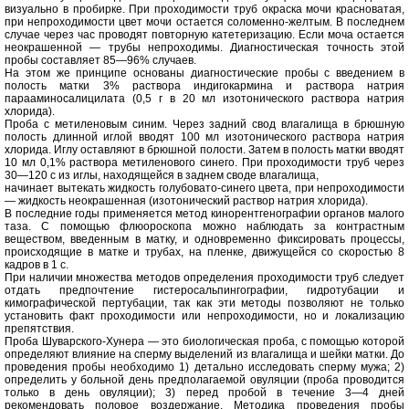
визуально в пробирке. При проходимости труб окраска мочи красноватая,
при непроходимости цвет мочи остается соломенно-желтым. В последнем
случае через час проводят повторную катетеризацию. Если моча остается
неокрашенной — трубы непроходимы. Диагностическая точность этой
пробы составляет 85—96% случаев.
На этом же принципе основаны диагностические пробы с введением в
полость матки 3% раствора индигокармина и раствора натрия
парааминосалицилата (0,5 г в 20 мл изотонического раствора натрия
хлорида).
Проба с метиленовым синим. Через задний свод влагалища в брюшную
полость длинной иглой вводят 100 мл изотонического раствора натрия
хлорида. Иглу оставляют в брюшной полости. Затем в полость матки вводят
10 мл 0,1% раствора метиленового синего. При проходимости труб через
30—120 с из иглы, находящейся в заднем своде влагалища,
начинает вытекать жидкость голубовато-синего цвета, при непроходимости
— жидкость неокрашенная (изотонический раствор натрия хлорида).
В последние годы применяется метод кинорентгенографии органов малого
таза. С помощью флюороскопа можно наблюдать за контрастным
веществом, введенным в матку, и одновременно фиксировать процессы,
происходящие в матке и трубах, на пленке, движущейся со скоростью 8
кадров в 1 с.
При наличии множества методов определения проходимости труб следует
отдать предпочтение гистеросальпингографии, гидротубации и
кимографической пертубации, так как эти методы позволяют не только
установить факт проходимости или непроходимости, но и локализацию
препятствия.
Проба Шуварского-Хунера — это биологическая проба, с помощью которой
определяют влияние на сперму выделений из влагалища и шейки матки. До
проведения пробы необходимо 1) детально исследовать сперму мужа; 2)
определить у больной день предполагаемой овуляции (проба проводится
только в день овуляции); 3) перед пробой в течение 3—4 дней
рекомендовать половое воздержание. Методика проведения пробы