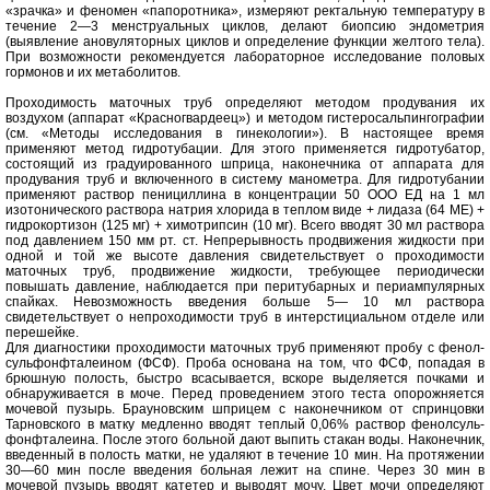
«зрачка» и феномен «папоротника», измеряют ректальную температуру в
течение 2—3 менструальных циклов, делают биопсию эндометрия
(выявление ановуляторных циклов и определение функции желтого тела).
При возможности рекомендуется лабораторное исследование половых
гормонов и их метаболитов.
Проходимость маточных труб определяют методом продувания их
воздухом (аппарат «Красногвардеец») и методом гистеросальпингографии
(см. «Методы исследования в гинекологии»). В настоящее время
применяют метод гидротубации. Для этого применяется гидротубатор,
состоящий из градуированного шприца, наконечника от аппарата для
продувания труб и включенного в систему манометра. Для гидротубании
применяют раствор пенициллина в концентрации 50 ООО ЕД на 1 мл
изотонического раствора натрия хлорида в теплом виде + лидаза (64 ME) +
гидрокортизон (125 мг) + химотрипсин (10 мг). Всего вводят 30 мл раствора
под давлением 150 мм рт. ст. Непрерывность продвижения жидкости при
одной и той же высоте давления свидетельствует о проходимости
маточных труб, продвижение жидкости, требующее периодически
повышать давление, наблюдается при перитубарных и периампулярных
спайках. Невозможность введения больше 5— 10 мл раствора
свидетельствует о непроходимости труб в интерстициальном отделе или
перешейке.
Для диагностики проходимости маточных труб применяют пробу с фенол-
сульфонфталеином (ФСФ). Проба основана на том, что ФСФ, попадая в
брюшную полость, быстро всасывается, вскоре выделяется почками и
обнаруживается в моче. Перед проведением этого теста опорожняется
мочевой пузырь. Брауновским шприцем с наконечником от спринцовки
Тарновского в матку медленно вводят теплый 0,06% раствор фенолсуль-
фонфталеина. После этого больной дают выпить стакан воды. Наконечник,
введенный в полость матки, не удаляют в течение 10 мин. На протяжении
30—60 мин после введения больная лежит на спине. Через 30 мин в
мочевой пузырь вводят катетер и выводят мочу. Цвет мочи определяют