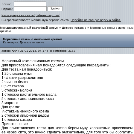
Логин:
Пароль:
Регистрация на сайте!
Забыли пароль?
Вы просматриваете мобильную версию сайта.
Перейти на полную версию сайта.
Междисциплинарный врачебный форум
»
Детское питание
» Морковные кексы с лимонным
кремом
Морковные кексы с лимонным кремом
Категория:
Детское питание
автор:
Ann
| 31-01-2013, 04:17 | Просмотров: 3182
Морковный кекс с лимонным кремом
Для приготовления нам понадобятся следующие ингредиенты:
Для теста нам понадобиться:
1,25 стакана муки
1 ч/ложки разрыхлителя
2 яичных белка
0,5 ст сахара
5 ст/ложек молока
1 ст/ложка растительного масла
5 ст/ложек апельсинового сока
3 моркови
Для крема:
¼ стакана нежирного крема
2 ст/ложки лимонной цедры
1 ст/ложка сахара
Приготовление:
Для приготовления теста для кексов берем муку, хорошенько просеиваем
ее через сито, это нужно сделать обязательно, для того что бы обогатить