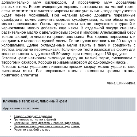
дополнительно муку кислородом. В просеянную муку добавляем
разрыхлитель. Берем очищенную морковь, натираем ее на мелкой терке,
если не хотите то количество моркови можно уменьшить, тогда вкус у кексов
будет менее морковный. При желании можно добавить порезанные
сухофрукты, можно заменить морковь сухофруктами, только обязательно
мелко нарезанными. Очень вкусные кексы так же получаются с курагой и
черносливом, можно добавить еще изюм. В отдельной посуде смешать
растительное масло с апельсиновым соком и молоком. Апельсиновый беру
только свежий, отжимаю из целого апельсина. Все хорошо перемешать и
соединить с морковно-мучной массы. Белки нужно поставить на 30 минут в
холодильник. Далее охлажденные белки взбить в пену и соединить с
тестом, аккуратно перемешивая. Полученное тесто разложить в форму для
кексов и выпекать в духовке 45-50 минут, при температуре 180 градусов.
Готовим крем: натираем лимонную цедру на мелкой терке, смешиваем с
творогом и сахаром. Хорошо взбиваем миксером до однородной массы.
Готовые кексы украшаем лимонным кремом сверху можно украсить еще
листиками мяты. Все морковные кексы с лимонным кремом готовы,
приятного аппетита!
Анна Синичкина
Ключевые теги:
кекс
,
лимонный крем
Другие новости по теме:
Творог - продукт здоровья
Гречневые котлетки с фетой
Запеканки - вкус детства и польза здоровью.
Запеканка - вкус детства и польза здоровью.
Ризотто с рыбой в кляре