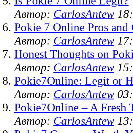
Is Pokie 7 Online Legit?
Автор:
CarlosAntew
18:
Pokie 7 Online Pros and
Автор:
CarlosAntew
17:
Honest Thoughts on Poki
Автор:
CarlosAntew
15:
Pokie7Online: Legit or 
Автор:
CarlosAntew
03:
Pokie7Online – A Fresh 
Автор:
CarlosAntew
13: