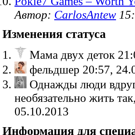
Pokie7 Games – Worth Y
Автор:
CarlosAntew
15:
Изменения статуса
Мама двух деток
21:
фельдшер
20:57, 24.
Однажды люди вдруг
необязательно жить так
05.10.2013
Информация для специ