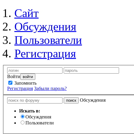
Сайт
Обсуждения
Пользователи
Регистрация
Войти
Запомнить
Регистрация
Забыли пароль?
Обсуждения
Искать в:
Обсуждения
Пользователи