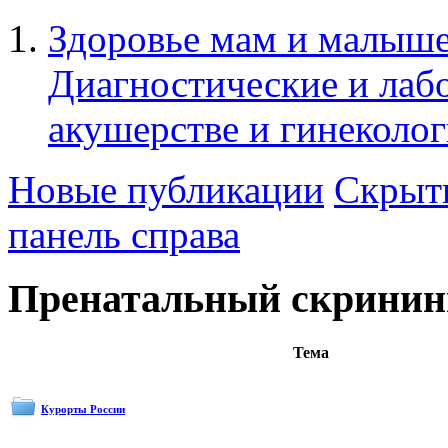
Здоровье мам и малыше
Диагностические и лаб
акушерстве и гинеколо
Новые публикации
Скрыть
панель справа
Пренатальный скринин
Тема
Курорты России