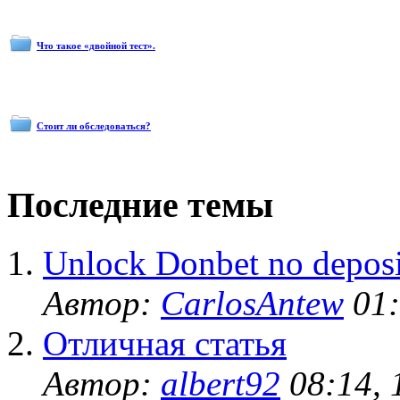
Что такое «двойной тест».
Стоит ли обследоваться?
Последние темы
Unlock Donbet no deposi
Автор:
CarlosAntew
01:
Отличная статья
Автор:
albert92
08:14, 