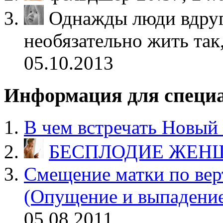
Однажды люди вдруг
необязательно жить так
05.10.2013
Информация для специ
В чем встречать Новый
БЕСПЛОДИЕ ЖЕН
Смещение матки по вер
(Опущение и выпадение
05.08.2011