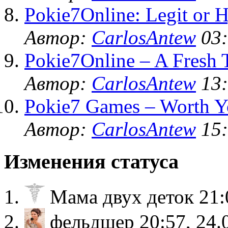
Pokie7Online: Legit or 
Автор:
CarlosAntew
03:
Pokie7Online – A Fresh 
Автор:
CarlosAntew
13:
Pokie7 Games – Worth Y
Автор:
CarlosAntew
15:
Изменения статуса
Мама двух деток
21:
фельдшер
20:57, 24.