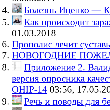
Болезнь Иценко — 
Как происходит зар
01.03.2018
Прополис лечит сустав
НОВОГОДНИЕ ПОЖЕ
Приложение 2. Вали
версия опросника качес
OHIP-14
03:56, 17.05.2
Речь и поводы для б