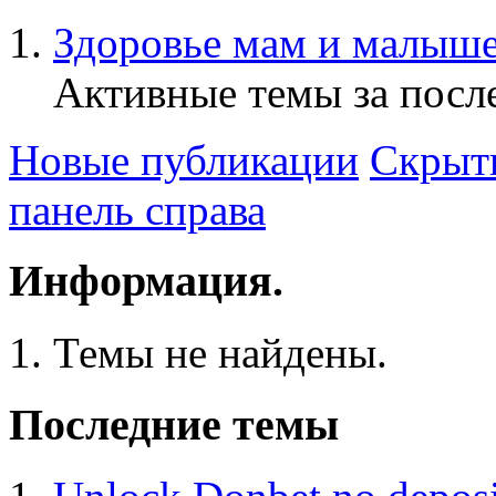
Здоровье мам и малыше
Активные темы за после
Новые публикации
Скрыть
панель справа
Информация.
Темы не найдены.
Последние темы