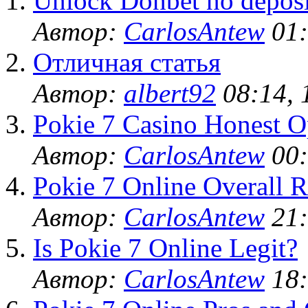
Unlock Donbet no deposi
Автор:
CarlosAntew
01:
Отличная статья
Автор:
albert92
08:14, 
Pokie 7 Casino Honest O
Автор:
CarlosAntew
00:
Pokie 7 Online Overall R
Автор:
CarlosAntew
21:
Is Pokie 7 Online Legit?
Автор:
CarlosAntew
18: