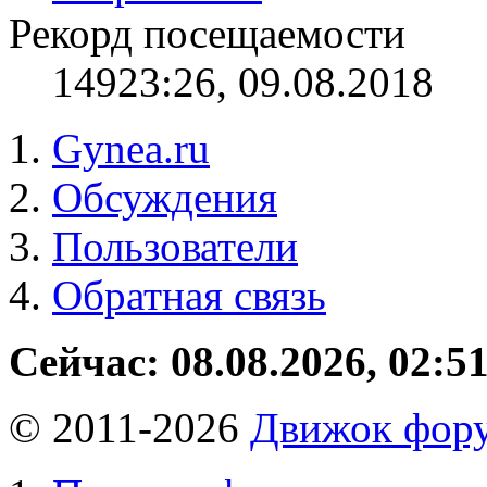
Рекорд посещаемости
149
23:26, 09.08.2018
Gynea.ru
Обсуждения
Пользователи
Обратная связь
Сейчас: 08.08.2026, 02:5
© 2011-2026
Движок фору