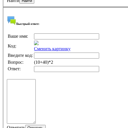
Найти
Быстрый ответ:
Ваше имя:
Код:
Сменить картинку
Введите код:
Вопрос:
(10+40)*2
Ответ:
Ответить