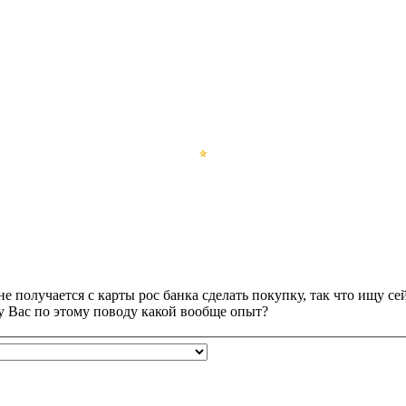
е получается с карты рос банка сделать покупку, так что ищу с
у Вас по этому поводу какой вообще опыт?