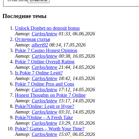
Последние темы
Unlock Donbet no deposit bonus
Автор:
CarlosAntew
01:33, 06.06.2026
Отличная статья
Автор:
albert92
08:14, 17.05.2026
Pokie 7 Casino Honest Opinion
Автор:
CarlosAntew
00:38, 16.05.2026
Pokie 7 Online Overall Rating
Автор:
CarlosAntew
21:44, 14.05.2026
Is Pokie 7 Online Legit?
Автор:
CarlosAntew
18:42, 14.05.2026
Pokie 7 Online Pros and Cons
Автор:
CarlosAntew
17:12, 14.05.2026
Honest Thoughts on Pokie 7 Online
Автор:
CarlosAntew
15:17, 14.05.2026
Pokie7Online: Legit or Hype?
Автор:
CarlosAntew
03:31, 14.05.2026
Pokie7Online – A Fresh Take
Автор:
CarlosAntew
13:29, 13.05.2026
Pokie7 Games – Worth Your Time?
Автор:
CarlosAntew
15:07, 06.05.2026