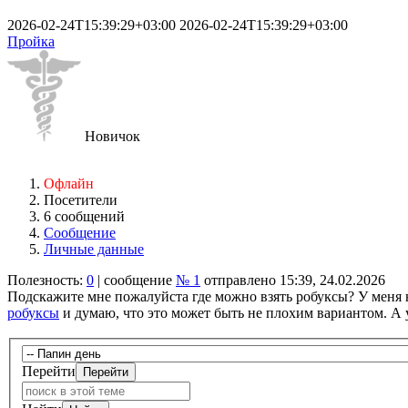
2026-02-24T15:39:29+03:00
2026-02-24T15:39:29+03:00
Пройка
Новичок
Офлайн
Посетители
6 сообщений
Сообщение
Личные данные
Полезность:
0
| сообщение
№ 1
отправлено 15:39, 24.02.2026
Подскажите мне пожалуйста где можно взять робуксы? У меня н
робуксы
и думаю, что это может быть не плохим вариантом. А 
Перейти