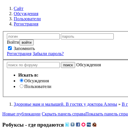
Сайт
Обсуждения
Пользователи
Регистрация
Войти
Запомнить
Регистрация
Забыли пароль?
Обсуждения
Искать в:
Обсуждения
Пользователи
Здоровье мам и малышей. В гостях у доктора Алены
»
В 
Новые публикации
Скрыть панель справа
Показать панель спра
Робуксы - где продаются