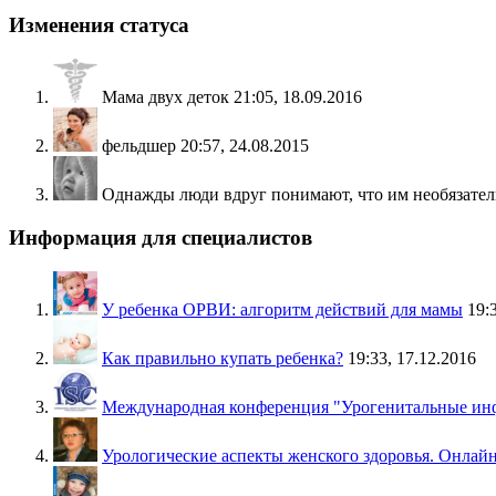
Изменения статуса
Мама двух деток
21:05, 18.09.2016
фельдшер
20:57, 24.08.2015
Однажды люди вдруг понимают, что им необязатель
Информация для специалистов
У ребенка ОРВИ: алгоритм действий для мамы
19:
Как правильно купать ребенка?
19:33, 17.12.2016
Международная конференция "Урогенитальные инф
Урологические аспекты женского здоровья. Онлай