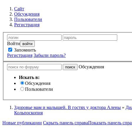
Сайт
Обсуждения
Пользователи
Регистрация
Войти
Запомнить
Регистрация
Забыли пароль?
Обсуждения
Искать в:
Обсуждения
Пользователи
Здоровье мам и малышей. В гостях у доктора Алены
»
Ди
Кольпоскопия
Новые публикации
Скрыть панель справа
Показать панель спра