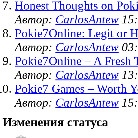
Honest Thoughts on Poki
Автор:
CarlosAntew
15:
Pokie7Online: Legit or 
Автор:
CarlosAntew
03:
Pokie7Online – A Fresh 
Автор:
CarlosAntew
13:
Pokie7 Games – Worth Y
Автор:
CarlosAntew
15:
Изменения статуса