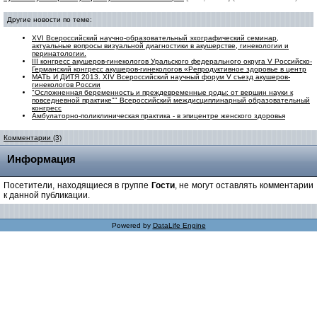
Другие новости по теме:
XVI Всероссийский научно-образовательный эхографический семинар,
актуальные вопросы визуальной диагностики в акушерстве, гинекологии и
перинатологии.
III конгресс акушеров-гинекологов Уральского федерального округа V Российско-
Германский конгресс акушеров-гинекологов «Репродуктивное здоровье в центр
МАТЬ И ДИТЯ 2013. XIV Всероссийский научный форум V съезд акушеров-
гинекологов России
"Осложненная беременность и преждевременные роды: от вершин науки к
повседневной практике"" Всероссийский междисциплинарный образовательный
конгресс
Амбулаторно-поликлиническая практика - в эпицентре женского здоровья
Комментарии (3)
Информация
Посетители, находящиеся в группе
Гости
, не могут оставлять комментарии
к данной публикации.
Powered by
DataLife Engine