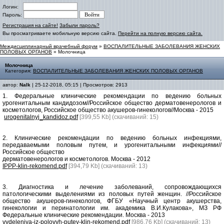
Логин:
Пароль:
Регистрация на сайте!
Забыли пароль?
Вы просматриваете мобильную версию сайта.
Перейти на полную версию сайта.
Междисциплинарный врачебный форум
»
ВОСПАЛИТЕЛЬНЫЕ ЗАБОЛЕВАНИЯ ЖЕНСКИХ
ПОЛОВЫХ ОРГАНОВ
» Молочница
Молочница
Категория:
ВОСПАЛИТЕЛЬНЫЕ ЗАБОЛЕВАНИЯ ЖЕНСКИХ ПОЛОВЫХ ОРГАНОВ
автор:
Nalk
| 25-12-2018, 05:15 | Просмотров: 2913
1. Федеральные клинические рекомендации по ведению больных
урогенитальным кандидозом//Российское общество дерматовенерологов и
косметологов, Российское общество акушеров-гинекологов//Москва - 2015
urogenitalnyj_kandidoz.pdf
[399,55 Kb] (cкачиваний: 15)
2. Клинические рекомендации по ведению больных инфекциями,
передаваемыми половым путем, и урогенитальными инфекциями//
Российское общество
дерматовенерологов и косметологов. Москва - 2012
IPPP-klin-rekomend.pdf
[394,79 Kb] (cкачиваний: 13)
3. Диагностика и лечение заболеваний, сопровождающихся
патологическими выделениями из половых путей женщин. //Российское
общество акушеров-гинекологов, ФГБУ «Научный центр акушерства,
гинекологии и перинатологии им. академика В.И.Кулакова», МЗ РФ
Федеральные клинические рекомендации. Москва - 2013
vydeleniya-iz-polovyh-putey-klin-rekomend.pdf
[986,76 Kb] (cкачиваний: 13)