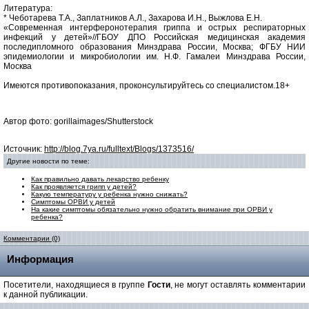
Литература:
* Чеботарева Т.А., Заплатников А.Л., Захарова И.Н., Выжлова Е.Н.
«Современная интерферонотерапия гриппа и острых респираторных
инфекций у детей»//ГБОУ ДПО Российская медицинская академия
последипломного образования Минздрава России, Москва; ФГБУ НИИ
эпидемиологии и микробиологии им. Н.Ф. Гамалеи Минздрава России,
Москва
Имеются противопоказания, проконсультируйтесь со специалистом.18+
Автор фото: gorillaimages/Shutterstock
Источник:
http://blog.7ya.ru/fulltext/Blogs/1373516/
Другие новости по теме:
Как правильно давать лекарство ребенку
Как проявляется грипп у детей?
Какую температуру у ребенка нужно снижать?
Симптомы ОРВИ у детей
На какие симптомы обязательно нужно обратить внимание при ОРВИ у
ребенка?
Комментарии (0)
Информация
Посетители, находящиеся в группе
Гости
, не могут оставлять комментарии
к данной публикации.