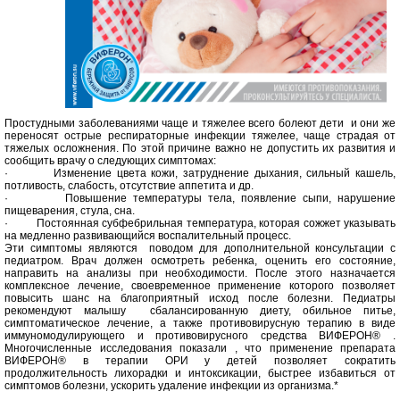
Простудными заболеваниями чаще и тяжелее всего болеют дети и они же
переносят острые респираторные инфекции тяжелее, чаще страдая от
тяжелых осложнения. По этой причине важно не допустить их развития и
сообщить врачу о следующих симптомах:
· Изменение цвета кожи, затруднение дыхания, сильный кашель,
потливость, слабость, отсутствие аппетита и др.
· Повышение температуры тела, появление сыпи, нарушение
пищеварения, стула, сна.
· Постоянная субфебрильная температура, которая сожжет указывать
на медленно развивающийся воспалительный процесс.
Эти симптомы являются поводом для дополнительной консультации с
педиатром. Врач должен осмотреть ребенка, оценить его состояние,
направить на анализы при необходимости. После этого назначается
комплексное лечение, своевременное применение которого позволяет
повысить шанс на благоприятный исход после болезни. Педиатры
рекомендуют малышу сбалансированную диету, обильное питье,
симптоматическое лечение, а также противовирусную терапию в виде
иммуномодулирующего и противовирусного средства ВИФЕРОН® .
Многочисленные исследования показали , что применение препарата
ВИФЕРОН® в терапии ОРИ у детей позволяет сократить
продолжительность лихорадки и интоксикации, быстрее избавиться от
симптомов болезни, ускорить удаление инфекции из организма.*