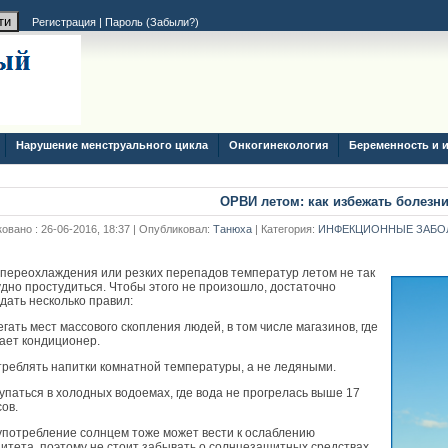
Регистрация
|
Пароль (
Забыли?
)
Нарушение менструального цикла
Онкогинекология
Беременность и 
ОРВИ летом: как избежать болезн
овано : 26-06-2016, 18:37 | Опубликовал:
Танюха
| Категория:
ИНФЕКЦИОННЫЕ ЗАБО
 переохлаждения или резких перепадов температур летом не так
удно простудиться. Чтобы этого не произошло, достаточно
дать несколько правил:
егать мест массового скопления людей, в том числе магазинов, где
ает кондиционер.
треблять напитки комнатной температуры, а не ледяными.
купаться в холодных водоемах, где вода не прогрелась выше 17
сов.
употребление солнцем тоже может вести к ослаблению
итета, поэтому не стоит забывать о солнцезащитных средствах,