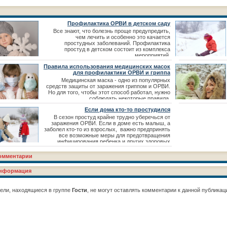
Профилактика ОРВИ в детском саду
Все знают, что болезнь проще предупредить,
чем лечить и особенно это качается
простудных заболеваний. Профилактика
простуд в детском состоит из комплекса
мероприятий.
Правила использования медицинских масок
для профилактики ОРВИ и гриппа
Медицинская маска - одно из популярных
средств защиты от заражения гриппом и ОРВИ.
Но для того, чтобы этот способ работал, нужно
соблюдать некоторые правила.
Если дома кто-то простудился
В сезон простуд крайне трудно уберечься от
заражения ОРВИ. Если в доме есть малыш, а
заболел кто-то из взрослых, важно предпринять
все возможные меры для предотвращения
инфицирования ребенка и других здоровых
членов семьи.
омментарии
нформация
ели, находящиеся в группе
Гости
, не могут оставлять комментарии к данной публикац