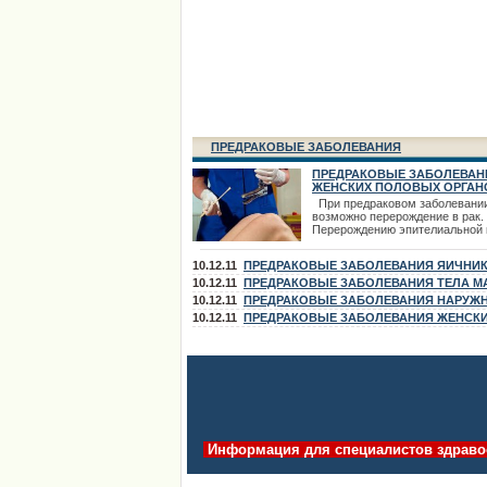
ПРЕДРАКОВЫЕ ЗАБОЛЕВАНИЯ
ПРЕДРАКОВЫЕ ЗАБОЛЕВАН
ЖЕНСКИХ ПОЛОВЫХ ОРГАН
При предраковом заболевани
возможно перерождение в рак.
Перерождению эпителиальной 
раковую предшествует ряд
гиперпластических и метаплас
10.12.11
ПРЕДРАКОВЫЕ ЗАБОЛЕВАНИЯ ЯИЧНИ
изменений клеточных элементо
предраковым состояниям отно
10.12.11
ПРЕДРАКОВЫЕ ЗАБОЛЕВАНИЯ ТЕЛА М
гиперплазия и гипертрофия эпи
10.12.11
ПРЕДРАКОВЫЕ ЗАБОЛЕВАНИЯ НАРУЖ
увеличение количества митозо
ПОЛОВЫХ ОРГАНОВ
10.12.11
ПРЕДРАКОВЫЕ ЗАБОЛЕВАНИЯ ЖЕНСК
появление клеточной атипии и
гиперкератоза до
ПОЛОВЫХ ОРГАНОВ
Информация для специалистов здраво