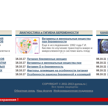
ДИАГНОСТИКА и ГИГИЕНА БЕРЕМЕННОСТИ
КАНД
ИЯ
Витамины и минеральные вещества
ОВ
при беременности
и
Еще в исследованиях 1992 года Г.И.
Кислюк по изучению транспорта макро-и
клетки в
микроэлементов в системе мать-плод-
новорожденный были выявлены -
тических
дефицит микроэлементов Fe, Zn,
КОВ
18.10.17
Питание беременных женщин
08.10.11
в. К
сятся
АТКИ
18.10.17
Витамины и минеральные вещества при
08.10.11
телия,
НЫХ
планировании беременности
18.10.17
Витамин D и беременность
08.10.11
в,
ИХ
18.10.17
Факторы, влияющие на особенности питания
08.10.11
беременной и кормящей женщины
18.10.17
Особенности рациона беременной и кормящей
08.10.11
женщины
COPYRIGHT © 2011-2013 gynea.ru
|
Все права защищены
Обратная связь
Наш форум
Информационная поддержка
охранения !