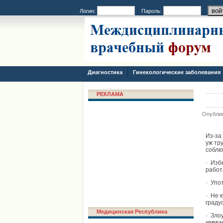
Логин:
Пароль:
Диагностика
Гинекологические заболевания
РЕКЛАМА
Опублик
Из-за
уж тр
соблю
· Изб
работ
· Упо
· Не 
граду
Медицинская Республика
· Зло
иммун