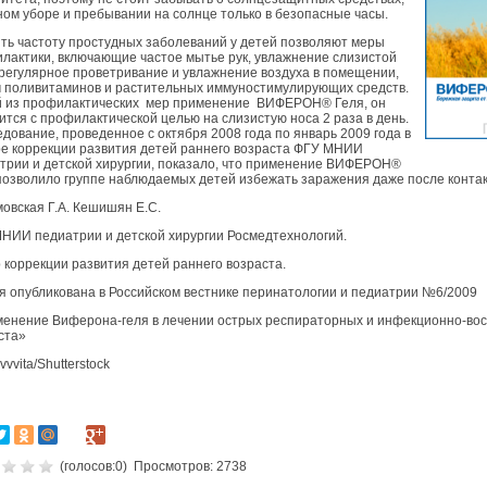
ном уборе и пребывании на солнце только в безопасные часы.
ть частоту простудных заболеваний у детей позволяют меры
лактики, включающие частое мытье рук, увлажнение слизистой
 регулярное проветривание и увлажнение воздуха в помещении,
 поливитаминов и растительных иммуностимулирующих средств.
 из профилактических мер применение ВИФЕРОН® Геля, он
ится с профилактической целью на слизистую носа 2 раза в день.
дование, проведенное с октября 2008 года по январь 2009 года в
е коррекции развития детей раннего возраста ФГУ МНИИ
трии и детской хирургии, показало, что применение ВИФЕРОН®
позволило группе наблюдаемых детей избежать заражения даже после контак
мовская Г.А. Кешишян Е.С.
НИИ педиатрии и детской хирургии Росмедтехнологий.
 коррекции развития детей раннего возраста.
я опубликована в Российском вестнике перинатологии и педиатрии №6/2009
енение Виферона-геля в лечении острых респираторных и инфекционно-вос
ста»
vvvita/Shutterstock
(голосов:
0
) Просмотров: 2738