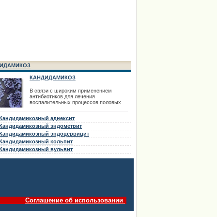
ИДАМИКОЗ
КАНДИДАМИКОЗ
В связи с широким применением
антибиотиков для лечения
воспалительных процессов половых
органов в последнее время все чаще
встречается кандидамикоз внутренних
Кандидамикозный аднексит
половых органов. Кандидамикоз может
быть первичным заболеванием и как
Кандидамикозный эндометрит
осложнение антибиотикотерапии.
Кандидамикозный эндоцервицит
Кандидамикоз (кандидоз, молочница)
Кандидамикозный кольпит
вызывается дрожжеподобными грибами
р
Кандидамикозный вульвит
Соглашение об использовании