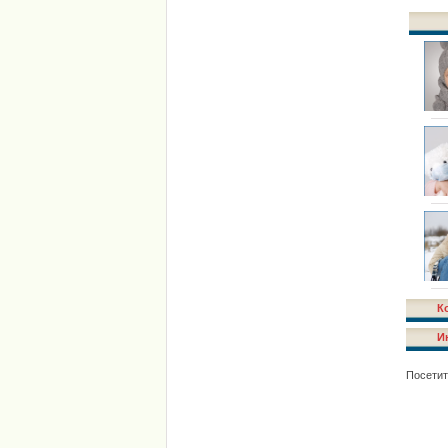
К
И
Посетит