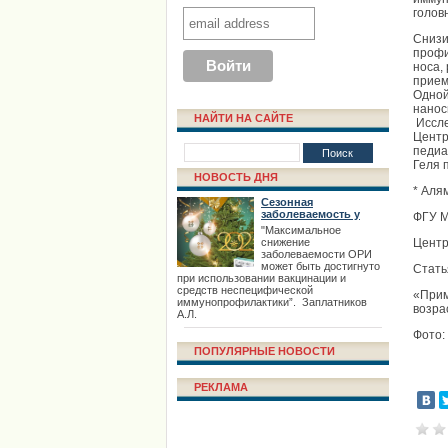
голов
Снизи
профи
носа,
прием
Одной
нанос
НАЙТИ НА САЙТЕ
Иссле
Центр
педиа
Геля 
НОВОСТЬ ДНЯ
* Аля
Сезонная
заболеваемость у
ФГУ М
взрослых
"Максимальное
снижение
Центр
заболеваемости ОРИ
может быть достигнуто
Стать
при использовании вакцинации и
средств неспецифической
«Прим
иммунопрофилактики”. Заплатников
возра
А.Л.
Фото: 
ПОПУЛЯРНЫЕ НОВОСТИ
РЕКЛАМА