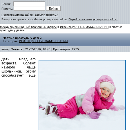
Логин:
Пароль:
Регистрация на сайте!
Забыли пароль?
Вы просматриваете мобильную версию сайта.
Перейти на полную версию сайта.
Междисциплинарный врачебный форум
»
ИНФЕКЦИОННЫЕ ЗАБОЛЕВАНИЯ
» Частые
простуды у детей
Частые простуды у детей
Категория:
ИНФЕКЦИОННЫЕ ЗАБОЛЕВАНИЯ
автор:
Танюха
| 21-02-2016, 18:48 | Просмотров: 2935
Дети младшего
возраста болеют
намного чаще
школьников, этому
способствует еще