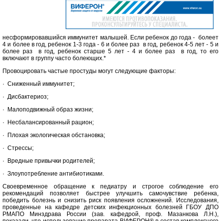
несформировавшийся иммунитет малышей. Если ребенок до года - болеет
4 и более в год, ребенок 1-3 года - 6 и более раз в год, ребенок 4-5 лет - 5 и
более раз в год, ребенок старше 5 лет - 4 и более раз в год, то его
включают в группу часто болеющих.*
Провоцировать частые простуды могут следующие факторы:
· Сниженный иммунитет;
· Дисбактериоз;
· Малоподвижный образ жизни;
· Несбалансированный рацион;
· Плохая экологическая обстановка;
· Стрессы;
· Вредные привычки родителей;
· Злоупотребление антибиотиками.
Своевременное обращение к педиатру и строгое соблюдение его
рекомендаций позволяет быстрее улучшить самочувствие ребенка,
победить болезнь и снизить риск появления осложнений. Исследования,
проведенные на кафедре детских инфекционных болезней ГБОУ ДПО
РМАПО Минздрава России (зав. кафедрой, проф. Мазанкова Л.Н.),