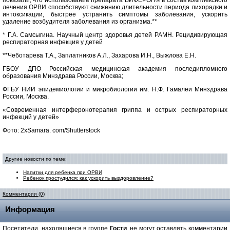
показали, что использование препарата ВИФЕРОН® в состав комплексного
лечения ОРВИ способствуют снижению длительности периода лихорадки и
интоксикации, быстрее устранить симптомы заболевания, ускорить
удаление возбудителя заболевания из организма.**
* Г.А. Самсыгина. Научный центр здоровья детей РАМН. Рецидивирующая
респираторная инфекция у детей
**Чеботарева Т.А., Заплатников А.Л., Захарова И.Н., Выжлова Е.Н.
ГБОУ ДПО Российская медицинская академия последипломного
образования Минздрава России, Москва;
ФГБУ НИИ эпидемиологии и микробиологии им. Н.Ф. Гамалеи Минздрава
России, Москва.
«Современная интерферонотерапия гриппа и острых респираторных
инфекций у детей»
Фото: 2xSamara. com/Shutterstock
Другие новости по теме:
Напитки для ребенка при ОРВИ
Ребенок простудился: как ускорить выздоровление?
Комментарии (0)
Информация
Посетители, находящиеся в группе
Гости
, не могут оставлять комментарии