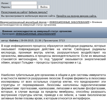
Логин:
Пароль:
Регистрация на сайте!
Забыли пароль?
Вы просматриваете мобильную версию сайта.
Перейти на полную версию сайта.
Междисциплинарный врачебный форум
»
ИНФЕКЦИОННЫЕ ЗАБОЛЕВАНИЯ
» Влияние
антиоксидантов на иммунный статус организма
Влияние антиоксидантов на иммунный статус организма
Категория:
ИНФЕКЦИОННЫЕ ЗАБОЛЕВАНИЯ
автор:
Galinka
| 29-09-2015, 21:36 | Просмотров: 3713
В ходе инфекционного процесса образуются свободные радикалы, которые
оказывают повреждающее действие на клетки. С
вободные радикалы
кислорода
,
проникая внутрь клетки, разрушительно воздействуют на
органеллы, вмешиваясь
в процессы жизнедеятельности. Если их мишенью
становятся
митохондрии, то под "ударом” оказывается энергетический
обмен, апарат
Гольджи – процессы транспортировки и т.д.
Наиболее
губительным для
организма
в общем и для системы иммунитета
в частности
является разрушение
лизосом. В норме ферменты в лизосомах
изолированы от всех
остальных структур клетки, что предохраняет эти
структуры от
переваривания
.
Лизосомы
наполнены гидролитическими
ферментами
:
протеазами, нуклеазами, липазами и
кислыми фосфатазами,
которые, в случае
выхода за пределы мембраны, способны
разрушать
внутренние структуры клетки, приводя к ее гибели, а также
б
иологически
активные белки плазмы крови, к которым относится
интерферон.