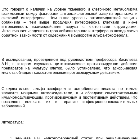
Это
говор
и
т о наличии на уровне
тканевого и клеточного метаболизма
взаимосвязи между факторами
антиоксислительной защиты организма и
системой интерферона.
Чем
выше уровень антиоксидантной защиты
организма – тем выше
продукция интерферона клетками и ниже
интенсивность
взаимодействия вируса с клеточными структурами.
Интенсивность падения титров лейкоцитарного интерферона находилась в
обратной
зависимости от содержания в сыворотке альфа-токоферола
.
В исследовании, проведенном
под руководством профе
с
сора
Васильева
А.Н.
, в котором изучалось цитотоксическое противовирусное действие
препаратов на культуру клеток,
было установлено, что аскорбиновая
кислота обладает самостоятельным противовирусным действием.
Следовательно, альфа-токоферол и аскорбиновая кислота не только
являются мощными антиоксидантами, а и обладают самостоятельным
иммуномодулирующим, противовирусным и протективным действием, что
позволяет включать их в терапию инфекционно-воспалительных
заболеваний.
Литература:
Темичева Е.В. «Интерфероновый статус при рецидивирующем