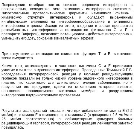
П
овреждени
е
мембран клеток
снижает рецепцию
интерферона
с
поверхностью
, вследствие чего а
ктивность
интерферона
снижается.
Л
изосомальны
е
протеолитически
е
фермент
ы
изменяю
ют
физико-
химическую структуру
интерферона
и обладаю
т
выраженным
ингибирующим влиянием на интерферонообразование и активность
интерферона
в целом.
Исходя из этого, введение в состав препаратов
рекомбинатных интерферонов антиоксидантов (витаминов С и Е в
препарате Виферон), позволяет потенцировать действие интерферона и
уменьшить его дозу, сохранив эквивалентный эффект.
При
отсутствии антиоксидантов
снижается
функция Т- и В- клеточного
зв
ена иммунитета.
Кроме того, антиоксиданты, в частности витамины С и Е принимают
участие в синтезе эндогенного интерферона.
Проведенные Темичивой Е.В.
исследования интерфероновой реакции у больных рецидивирующим
герпесом показали не только низкий
уровень эндогенного интерферона в
плазме, что характерно для
длительного течения заболевания, но и
нарушение его продукции, одним из
механизмов которого является
повышение проницаемости клеточных
мембран и разрушением
интерферона внутриклеточными
протеазами.
Результаты исследований показали, что при добавлении витамина Е
(2,5
мкг/мл) и витамина Е в комплексе с витамином С (в дозировках 2,5
мкг/мл и
25 мкг/мл соответственно) в лейкоцитарных культурах больных
рецидивирующим герпесом, интерфероновая реакция лейкоцитов заметно
повышалась.