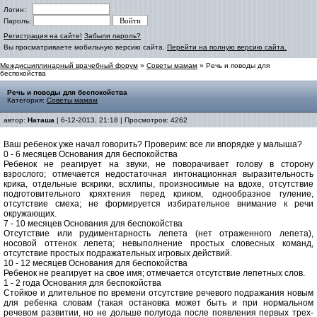
Логин:
Пароль:
Регистрация на сайте!
Забыли пароль?
Вы просматриваете мобильную версию сайта.
Перейти на полную версию сайта.
Междисциплинарный врачебный форум
»
Советы мамам
» Речь и поводы для
беспокойства
Речь и поводы для беспокойства
Категория:
Советы мамам
автор:
Наташа
| 6-12-2013, 21:18 | Просмотров: 4262
Ваш ребенок уже начал говорить? Проверим: все ли впорядке у малыша?
0 - 6 месяцев Основания для беспокойства
Ребенок не реагирует на звуки, не поворачивает голову в сторону
взрослого; отмечается недостаточная интонационная выразительность
крика, отдельные вскрики, всхлипы, произносимые на вдохе, отсутствие
подготовительного кряхтения перед криком, однообразное гуление,
отсутствие смеха; не формируется избирательное внимание к речи
окружающих.
7 - 10 месяцев Основания для беспокойства
Отсутствие или рудиментарность лепета (нет отраженного лепета),
носовой оттенок лепета; невыполнение простых словесных команд,
отсутствие простых подражательных игровых действий.
10 - 12 месяцев Основания для беспокойства
Ребенок не реагирует на свое имя; отмечается отсутствие лепетных слов.
1 - 2 года Основания для беспокойства
Стойкое и длительное по времени отсутствие речевого подражания новым
для ребенка словам (такая остановка может быть и при нормальном
речевом развитии, но не дольше полугода после появления первых трех-