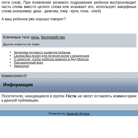
пяти слов). При появлении речевого подражания ребенок воспроизводит
часть слова вместо целого слова или искажает его, использует аморфные
слова (например: дека - девочка, пику - купи, пэха - хлеб)
А ваш ребенок уже хорошо говорит?
Ключевые теги:
речь
,
беспокойство
Другие новости по теме:
Задержка речевого развития ребенка
Latobacillus reuteri для лечения колик у младенцев
5 секретов, чтобы ребенок поверил в Дед Мороза
Лактационный криз
Аменорея
Комментарии (0)
Информация
Посетители, находящиеся в группе
Гости
, не могут оставлять комментарии
к данной публикации.
Powered by
DataLife Engine