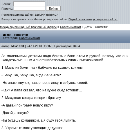
Логин:
Пароль:
Регистрация на сайте!
Забыли пароль?
Вы просматриваете мобильную версию сайта.
Перейти на полную версию сайта.
Междисциплинарный врачебный форум
»
Советы мамам
» Детки - конфетки
Детки - конфетки
Категория:
Советы мамам
автор:
Mila1983
| 24-11-2013, 19:07 | Просмотров: 3404
За маленькими детками надо бегать с блокнотом и ручкой, потому что они
-кладезь смешных и сногсшибательных слов и высказываний.
1. Мальчик бежит на к бабушке на кухню с криком:
- Бабушка, бабушка, а где баба-яга?
-Не знаю, внучек, наверное, в лесу, в избушке своей.
-Как? А папа сказал, что на кухне обед готовит…
2. Младшая сестра говорит братику:
-А давай поиграем новую игру?
-Давай, а какую?
-Ты будешь комариком, а я буду тебя лупить.
3. Утром в комнату заходит дедушка: