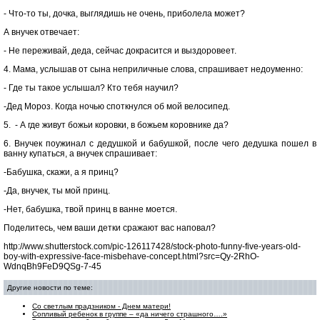
- Что-то ты, дочка, выглядишь не очень, приболела может?
А внучек отвечает:
- Не переживай, деда, сейчас докрасится и выздоровеет.
4. Мама, услышав от сына неприличные слова, спрашивает недоуменно:
- Где ты такое услышал? Кто тебя научил?
-Дед Мороз. Когда ночью споткнулся об мой велосипед.
5.
- А где живут божьи коровки, в божьем коровнике да?
6. Внучек поужинал с дедушкой и бабушкой, после чего дедушка пошел в
ванну купаться, а внучек спрашивает:
-Бабушка, скажи, а я принц?
-Да, внучек, ты мой принц.
-Нет, бабушка, твой принц в ванне моется.
Поделитесь, чем ваши детки сражают вас наповал?
http://www.shutterstock.com/pic-126117428/stock-photo-funny-five-years-old-
boy-with-expressive-face-misbehave-concept.html?src=Qy-2RhO-
WdnqBh9FeD9QSg-7-45
Другие новости по теме:
Со светлым прадзником - Днем матери!
Сопливый ребенок в группе – «да ничего страшного….»