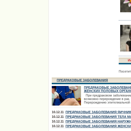
И
Посетит
ПРЕДРАКОВЫЕ ЗАБОЛЕВАНИЯ
ПРЕДРАКОВЫЕ ЗАБОЛЕВАН
ЖЕНСКИХ ПОЛОВЫХ ОРГАН
При предраковом заболевани
возможно перерождение в рак.
Перерождению эпителиальной 
раковую предшествует ряд
гиперпластических и метаплас
10.12.11
ПРЕДРАКОВЫЕ ЗАБОЛЕВАНИЯ ЯИЧНИ
изменений клеточных элементо
предраковым состояниям отно
10.12.11
ПРЕДРАКОВЫЕ ЗАБОЛЕВАНИЯ ТЕЛА М
гиперплазия и гипертрофия эпи
10.12.11
ПРЕДРАКОВЫЕ ЗАБОЛЕВАНИЯ НАРУЖ
увеличение количества митозо
ПОЛОВЫХ ОРГАНОВ
10.12.11
ПРЕДРАКОВЫЕ ЗАБОЛЕВАНИЯ ЖЕНСК
появление клеточной атипии и
гиперкератоза до
ПОЛОВЫХ ОРГАНОВ