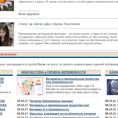
обратилась к врачу. В таком случае просто необходима гормональная ко
--------------------
Всем здоровья!
Статус:
| Автор:
galka
| Группа: Посетители
Прекращение детородной функции – не конец жизни, а один из ее этапов.
ухудшение самочувствия, потеря работоспособности, бессонница, боли.
только женщины в этот период, но и многие люди на протяжении всей жиз
климакс не удивит Вас новыми неизведанными ощущениями.
нформация
ели, находящиеся в группе
Гости
, не могут оставлять комментарии к данной публикац
ДИАГНОСТИКА и ГИГИЕНА БЕРЕМЕННОСТИ
КАНД
ИЯ
Витамины и минеральные вещества
ОВ
при беременности
и
Еще в исследованиях 1992 года Г.И.
Кислюк по изучению транспорта макро-и
клетки в
микроэлементов в системе мать-плод-
новорожденный были выявлены -
тических
дефицит микроэлементов Fe, Zn,
КОВ
18.10.17
Питание беременных женщин
08.10.11
в. К
сятся
АТКИ
18.10.17
Витамины и минеральные вещества при
08.10.11
телия,
НЫХ
планировании беременности
18.10.17
Витамин D и беременность
08.10.11
в,
ИХ
18.10.17
Факторы, влияющие на особенности питания
08.10.11
беременной и кормящей женщины
18.10.17
Особенности рациона беременной и кормящей
08.10.11