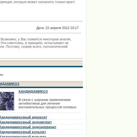
ррекция, которую может назначить только врач!
Дата: 22 апреля 2012 10:17
 Возможно, у Вас появится некоторая апатия,
 Эти симптомы, в принципе, испытывают не
ни. Поэтому, скорее всего, патологический
ии.
ИДАМИКОЗ
КАНДИДАМИКОЗ
В связи с широким применением
антибиотиков для лечения
воспалительных процессов половых
органов в последнее время все чаще
встречается кандидамикоз внутренних
Кандидамикозный аднексит
половых органов. Кандидамикоз может
быть первичным заболеванием и как
Кандидамикозный эндометрит
осложнение антибиотикотерапии.
Кандидамикозный эндоцервицит
Кандидамикоз (кандидоз, молочница)
Кандидамикозный кольпит
вызывается дрожжеподобными грибами
р
Кандидамикозный вульвит