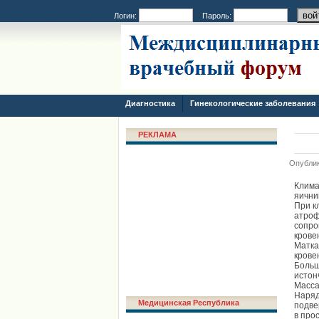
Логин:
Пароль:
Диагностика
Гинекологические заболевания
РЕКЛАМА
Опублик
Клима
яични
При к
атроф
сопро
крове
Матка
крове
Больш
истон
Масса
Наряд
Медицинская Республика
подве
в про