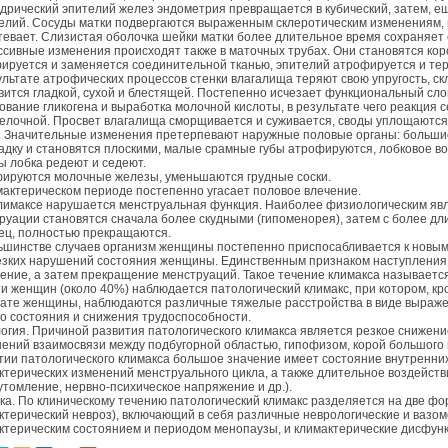
дрический эпителий желез эндометрия превращается в кубический, затем, е
елий. Сосуды матки подвергаются выраженным склеротическим изменениям, п
тевает. Слизистая оболочка шейки матки более длительное время сохраняет
ссивные изменения происходят также в маточных трубах. Они становятся кор
ируется и заменяется соединительной тканью, эпителий атрофируется и тер
ультате атрофических процессов стенки влагалища теряют свою упругость, ск
вится гладкой, сухой и блестящей. Постепенно исчезает функциональный сло
ование гликогена и выработка молочной кислоты, в результате чего реакция
елочной. Просвет влагалища сморщивается и суживается, своды уплощаются
. Значительные изменения претерпевают наружные половые органы: больши
адку и становятся плоскими, малые срамные губы атрофируются, лобковое 
ы лобка редеют и седеют.
ируются молочные железы, уменьшаются грудные соски.
мактерическом периоде постепенно угасает половое влечение.
лимаксе нарушается менструальная функция. Наиболее физиологическим явл
руации становятся сначала более скудными (гипоменорея), затем с более д
ец, полностью прекращаются.
ьшинстве случаев организм женщины постепенно приспосабливается к новым
езких нарушений состояния женщины. Единственным признаком наступления к
ение, а затем прекращение менструаций. Такое течение климакса называетс
ти женщин (около 40%) наблюдается патологический климакс, при котором, к
ате женщины, наблюдаются различные тяжелые расстройства в виде выраж
о состояния и снижения трудоспособности.
огия. Причиной развития патологического климакса является резкое снижен
ений взаимосвязи между подбугорной областью, гипофизом, корой большого м
тии патологического климакса большое значение имеет состояние внутренн
ктерических изменений менструального цикла, а также длительное воздейст
утомление, нервно-психическое напряжение и др.).
ка. По клиническому течению патологический климакс разделяется на две фо
ктерический невроз), включающий в себя различные неврологические и вазом
ктерическим состоянием и периодом менопаузы, и климактерические дисфун