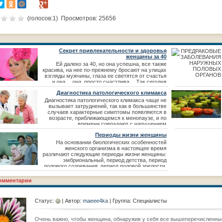
(голосов:
1
) Просмотров: 25656
Секрет привлекательности и здоровья
женщины за 40
Ей далеко за 40, но она успешна, все также
красива, на нее по-прежнему бросают на улицах
взгляды мужчины, глаза ее светятся от счастья
и она… она, просто счастлива… Так сегодня
можно охарактеризовать современную
Диагностика патологического климакса
женщину, но только есть одно «но», здоровую
женщину… Не удивляйтесь сказанн
Диагностика патологического климакса чаще не
вызывает затруднений, так как в большинстве
случаев характерные симптомы появляются в
возрасте, приближающемся к менопаузе, и по
времени совпадают с нарушением
менструального цикла или прекращением
Периоды жизни женщины
менструаций. Диагностику затрудняют
различные сопутствующие заболевания,
На основании биологических особенностей
совпадающие по времени с климаксом или
женского организма в настоящее время
протекающие латент
различают следующие периоды жизни женщины:
эмбриональный, период детства, период
полового созревания, период половой зрелости,
переходный (климактерический),
постклимактерический (менопауза) и
омментарии
старческий (сенильный). Эмбриональный
(пренатальный, или фетальный) период
начинается с момента зачатия до полного созр
Статус:
| Автор:
maeee4ka
| Группа: Специалисты
Очень важно, чтобы женщина, обнаружив у себя все вышеперечисленные