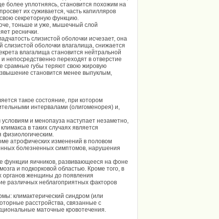
ще более уплотняясь, становится похожим на
росвет их суживается, часть капилляров
 свою секреторную функцию.
оче, тоньше и уже, мышечный слой
яет реснички.
ладчатость слизистой оболочки исчезает, она
й слизистой оболочки влагалища, снижается
 секрета влагалища становится нейтральной
 и непосредственно переходят в отверстие
е срамные губы теряют свою жировую
возвышение становится менее выпуклым,
яется такое состояние, при котором
лительными интервалами (олигоменорея) и,
 условиям и менопауза наступает незаметно,
лимакса в таких случаях является
я физиологическим.
роме атрофических изменений в половом
енных болезненных симптомов, нарушения
ие функции яичников, развивающееся на фоне
озга и подкорковой областью. Кроме того, в
их органов женщины до появления
вие различных неблагоприятных факторов
рмы: климактерический синдром (или
оторные расстройства, связанные с
кциональные маточные кровотечения.