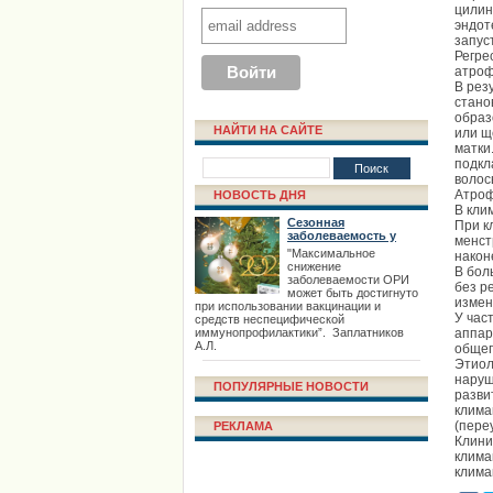
цилин
эндот
запус
Регре
атроф
В рез
стано
образ
НАЙТИ НА САЙТЕ
или щ
матки
подкл
волос
Атроф
НОВОСТЬ ДНЯ
В кли
Сезонная
При к
заболеваемость у
менст
взрослых
"Максимальное
након
снижение
В бол
заболеваемости ОРИ
без р
может быть достигнуто
измен
при использовании вакцинации и
У час
средств неспецифической
иммунопрофилактики”. Заплатников
аппар
А.Л.
общег
Этиол
наруш
ПОПУЛЯРНЫЕ НОВОСТИ
разви
клима
(пере
РЕКЛАМА
Клини
клима
клима