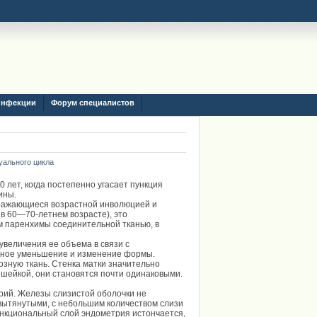
инфекции
Форум специалистов
ального цикла
50 лет, когда постепенно угасает пункция
ины.
ыражающиеся возрастной инволюцией и
 в 60—70-летнем возрасте), это
 паренхимы соединительной тканью, в
величения ее объема в связи с
нное уменьшение и изменение формы.
зную ткань. Стенка матки значительно
 шейкой, они становятся почти одинаковыми.
рий. Железы слизистой оболочки не
вытянутыми, с небольшим количеством слизи
ункциональный слой эндометрия истончается,