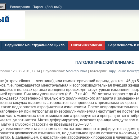
Регистрация
|
Пароль (
Забыли?
)
Нарушение менструального цикла
Онкогинекология
Беременность и 
ПАТОЛОГИЧЕСКИЙ КЛИМАКС
овано : 23-08-2011, 17:14 | Опубликовал:
MedRepublika
| Категория:
Нарушение менстру
кс (отгреч. climax — лестница), или климактерический период, длится : 46 до 
ков, т. е. прекращается менструальная и воспроизводительная пункция женщ
лимаксе в половых органах женщины происходят структурные изменения, в
ией органов. Яичники уменьшаются (с 6—7 г в 40— 50-летнем возрасте до 4 г
вождается постепенной гибелью его фолликулярного аппарата и замещением
носных сосудах выражены атероматозные процессы с признаками склероза.
 также подвергается атрофическим изменениям. После непродолжительного у
наполнением при метропатии (гиверфолликулинемия) наступает ее постепе
ая часть мышечных клеток миометрия атрофируется и превращается в пибро
чается, уплотняется. Матка деформируется, исчезает граница между телом и
 матки в глубокой старости не превышает 20— 30 г.
у с изменениями в мышечном слое матки постепенно атрофируется эндомет
ргаются циклическим изменениям, но длительное время остаются высокими, 
светах. В дальнейшем, с нарастанием атрофических процессов в яичниках, ф