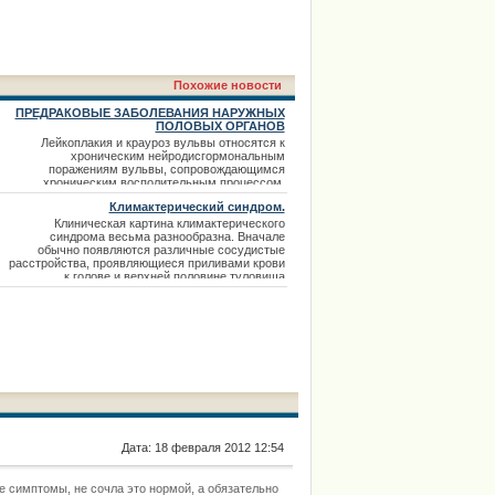
Похожие новости
ПРЕДРАКОВЫЕ ЗАБОЛЕВАНИЯ НАРУЖНЫХ
ПОЛОВЫХ ОРГАНОВ
Лейкоплакия и крауроз вульвы относятся к
хроническим нейродисгормональным
поражениям вульвы, сопровождающимся
хроническим восполительным процессом.
наиболее часто эти заболевания развиваются
Климактерический синдром.
при климаксе и во время монопаузы,
значительно реже встречаются у женщин более
Клиническая картина климактерического
молодого возраста. Этиологическими
синдрома весьма разнообразна. Вначале
факторами этих заболеваний являются
обычно появляются различные сосудистые
нарушения функции нервной системы
расстройства, проявляющиеся приливами крови
(симметричность поражения
к голове и верхней половине туловища
вследствие внезапного кратковременного
расширения сосудов. Во время прилива резко
краснеет лицо, шея, грудь, повышается
температура гиперемированных участков. У
многих женщин приливы сопровождаются
Дата: 18 февраля 2012 12:54
 симптомы, не сочла это нормой, а обязательно