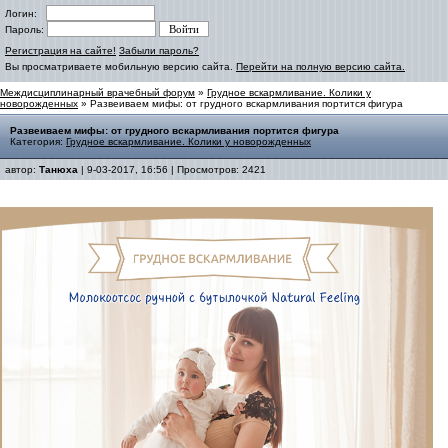
Логин:
Пароль:
Регистрация на сайте!
Забыли пароль?
Вы просматриваете мобильную версию сайта.
Перейти на полную версию сайта.
Междисциплинарный врачебный форум
»
Грудное вскармливание. Колики у
новорожденных
» Развеиваем мифы: от грудного вскармливания портится фигура
Развеиваем мифы: от грудного вскармливания портится фигура
Категория:
Грудное вскармливание. Колики у новорожденных
автор:
Танюха
| 9-03-2017, 16:56 | Просмотров: 2421