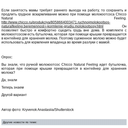
Если занятость мамы требует раннего выхода на работу, то сохранить и
продлить грудное вскармливание можно при помощи молокоотсоса Chicco
Natural Feeling.
http://www.chicco.ru/produkciya/8058664003471.ruchnojmolokootsos-
naturalfeeling.beremennost-i-kormlenie-grudiu.molokootsosy.html
Он
позволяет быстро и комфортно сцедить грудь вне дома. В комплекте с
молокоотсосом есть бутылочка, которая при помощи крышки превращается
в контейнер для хранения молока. Поэтому сцеженное молоко можно будет
использовать для кормления младенца во время разлуки с мамой.
Опрос:
Вы знали, что ручной молокоотсос Chicco Natural Feeling идет бутылочка,
которая при помощи крышки превращается в контейнер для хранения
молока?
Да, знали
Теперь знаем
Другой вариант
Автор фото: Kryvenok Anastasiia/Shutterstock
Другие новости по теме: