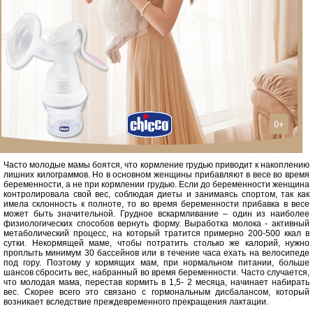
Часто молодые мамы боятся, что кормление грудью приводит к накоплению
лишних килограммов. Но в основном женщины прибавляют в весе во время
беременности, а не при кормлении грудью. Если до беременности женщина
контролировала свой вес, соблюдая диеты и занимаясь спортом, так как
имела склонность к полноте, то во время беременности прибавка в весе
может быть значительной. Грудное вскармливание – один из наиболее
физиологических способов вернуть форму. Выработка молока - активный
метаболический процесс, на который тратится примерно 200-500 ккал в
сутки. Некормящей маме, чтобы потратить столько же калорий, нужно
проплыть минимум 30 бассейнов или в течение часа ехать на велосипеде
под гору. Поэтому у кормящих мам, при нормальном питании, больше
шансов сбросить вес, набранный во время беременности. Часто случается,
что молодая мама, перестав кормить в 1,5- 2 месяца, начинает набирать
вес. Скорее всего это связано с гормональным дисбалансом, который
возникает вследствие преждевременного прекращения лактации.