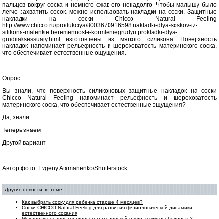
пальцев вокруг соска и немного сжав его ненадолго. Чтобы малышу было
легче захватить сосок, можно использовать накладки на соски. Защитные
накладки на соски Chicco Natural Feeling
http://www.chicco.ru/produkciya/8003670916598.nakladki-dlya-soskov-iz-
silikona-malenkie.beremennost-i-kormleniegrudyu.prokladki-dlya-
grudiiaksessuary.html
изготовлены из мягкого силикона. Поверхность
накладок напоминает рельефность и шероховатость материнского соска,
что обеспечивает естественные ощущения.
Опрос:
Вы знали, что поверхность силиконовых защитные накладок на соски
Chicco Natural Feeling напоминает рельефность и шероховатость
материнского соска, что обеспечивает естественные ощущения?
Да, знали
Теперь знаем
Другой вариант
Автор фото: Evgeny Atamanenko/Shutterstock
Другие новости по теме:
Как выбрать соску для ребенка старше 4 месяцев?
Соски CHICCO Natural Feeling для развития физиологической динамики
естественного сосания
Механизм сосания младенцем материнской груди: в чем особенность?