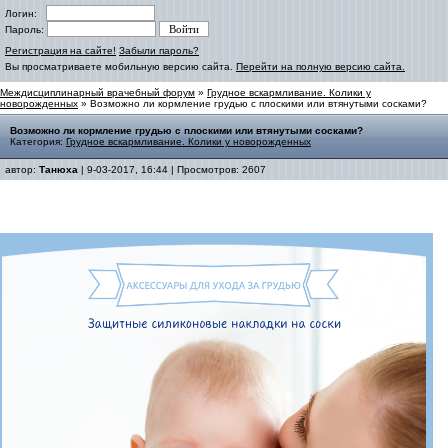
Логин:
Пароль:
Регистрация на сайте!
Забыли пароль?
Вы просматриваете мобильную версию сайта.
Перейти на полную версию сайта.
Междисциплинарный врачебный форум
»
Грудное вскармливание. Колики у
новорожденных
» Возможно ли кормление грудью с плоскими или втянутыми сосками?
Возможно ли кормление грудью с плоскими или втянутыми сосками?
Категория:
Грудное вскармливание. Колики у новорожденных
автор:
Танюха
| 9-03-2017, 16:44 | Просмотров: 2607