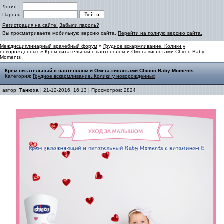
Логин:
Пароль:
Регистрация на сайте!
Забыли пароль?
Вы просматриваете мобильную версию сайта.
Перейти на полную версию сайта.
Междисциплинарный врачебный форум
»
Грудное вскармливание. Колики у
новорожденных
» Крем питательный с пантенолом и Омега-кислотами Chicco Baby
Moments
Крем питательный с пантенолом и Омега-кислотами Chicco Baby Moments
Категория:
Грудное вскармливание. Колики у новорожденных
автор:
Танюха
| 21-12-2016, 16:13 | Просмотров: 2824