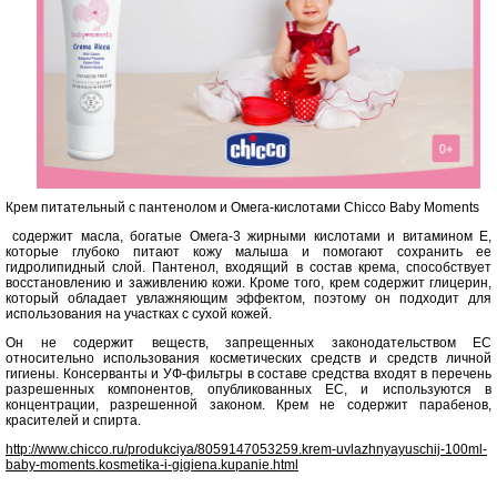
Крем питательный с пантенолом и Омега-кислотами Chicco Baby Moments
содержит масла, богатые Омега-3 жирными кислотами и витамином Е,
которые глубоко питают кожу малыша и помогают сохранить ее
гидролипидный слой. Пантенол, входящий в состав крема, способствует
восстановлению и заживлению кожи. Кроме того, крем содержит глицерин,
который обладает увлажняющим эффектом, поэтому он подходит для
использования на участках с сухой кожей.
Он не содержит веществ, запрещенных законодательством ЕС
относительно использования косметических средств и средств личной
гигиены. Консерванты и УФ-фильтры в составе средства входят в перечень
разрешенных компонентов, опубликованных ЕС, и используются в
концентрации, разрешенной законом. Крем не содержит парабенов,
красителей и спирта.
http://www.chicco.ru/produkciya/8059147053259.krem-uvlazhnyayuschij-100ml-
baby-moments.kosmetika-i-gigiena.kupanie.html