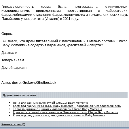
Гипоаллергенность крема была подтверждена клиническими
исследованиями, проведенными протестирован в лаборатории
фармакобиохимии отделения фармакологических и токсикологических наук
Павийского университета (Италия) в 2011 году.
Опрос:
Вы знали, что Крем питательный с пантенолом и Омега-кислотами Chicco
Baby Moments не содержит парабенов, красителей и спирта?
Да, знали
Теперь знаем
Другой вариант
Автор фото: Grekov's/Shutterstock
Другие новости по теме:
Пена для ванны с календулой CHICCO Baby Moments
Крем под подгузник CHICCO Baby Moments – доказанная гипоаллергенность
Тальк защитный с цинком и аллантоином Chicco Baby Moments
Крем питательный с пантенолом и Омега-кислотами Chicco Baby Moments
Крем под подгузник с оксидом цинка и пантенолом Baby Moments
Комментарии (0)