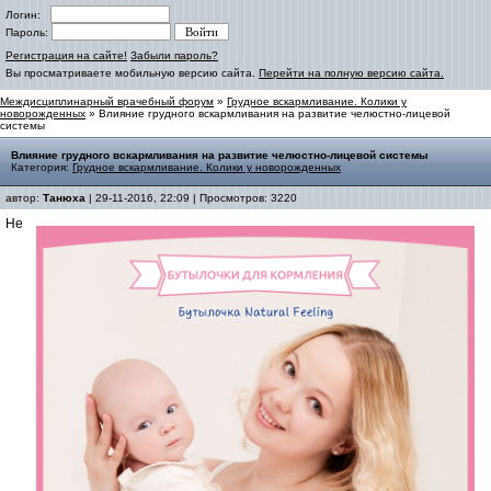
Логин:
Пароль:
Регистрация на сайте!
Забыли пароль?
Вы просматриваете мобильную версию сайта.
Перейти на полную версию сайта.
Междисциплинарный врачебный форум
»
Грудное вскармливание. Колики у
новорожденных
» Влияние грудного вскармливания на развитие челюстно-лицевой
системы
Влияние грудного вскармливания на развитие челюстно-лицевой системы
Категория:
Грудное вскармливание. Колики у новорожденных
автор:
Танюха
| 29-11-2016, 22:09 | Просмотров: 3220
He