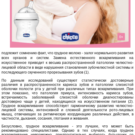
подлежит сомнению факт, что грудное молоко - залог нормального развития
всех органов и систем. Замена естественного вскармливания на
искусственное приводит к весьма распространенной патологии челюстно-
лицевой области в виде нарушения становления зубочелюстной системы и
последующего скученного прорезывания зубов (1).
По данным исследований существуют статистически достоверные
различия в распространенности кариеса зубов и патологии слизистой
оболочки полости рта у детей при различных типах вскармливания. При
этом показано, что патология прикуса, интенсивность кариеса зубов,
встречаемость заболеваний слизистой оболочки диагностированы
достоверно чаще у детей, находящихся на искусственном питании (2).
Грудное вскармливание способствует гармоничному развитию челюстно-
лицевой системы, интенсивной и сложной деятельности рото-лицевых
мышц, отвечающих за ритмическую координацию различных действия, в
частности, дыхания, сосания, глотания и жевания.
Безусловно, грудное вскармливание - это лучшее, что может быть
рекомендовано специалистами. Однако в тех случаях, когда грудное
вскармливание невозможно, предпочтительно выбирать бутылочки со