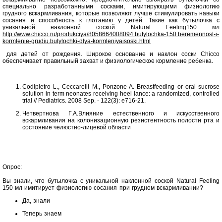
специально разработанными сосками, имитирующими физиологию
грудного вскармливания, которые позволяют лучше стимулировать навыки
сосания и способность к глотанию у детей. Такие как бутылочка с
уникальной наклонной соской Natural Feeling150 мл
http://www.chicco.ru/produkciya/8058664008094.butylochka-150.beremennost-i-
kormlenie-grudiu.butylochki-dlya-kormleniyaisoski.html
для детей от рождения. Широкое основание и наклон соски Chicco
обеспечивает правильный захват и физиологическое кормление ребенка.
Codipietro L., Ceccarelli M., Ponzone A. Breastfeeding or oral sucrose
solution in term neonates receiving heel lance: a randomized, controlled
trial // Pediatrics. 2008 Sep. - 122(3): e716-21.
Четвертнова Г.А.Влияние естественного и искусственного
вскармливания на колонизационную резистентность полости рта и
состояние челюстно-лицевой области
Опрос:
Вы знали, что бутылочка с уникальной наклонной соской Natural Feeling
150 мл имитирует физиологию сосания при грудном вскармливании?
Да, знали
Теперь знаем