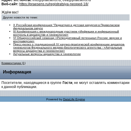
Адрес эл. почты:
info@praesens.ru; ova@praesens.ru
Веб-сайт:
https://praesens.ru/registratsiya-neoped-18/
Ждём вас!
Другие новости по теме:
X Российская конференция "Педиатрия и детская хирургия в Приволжском
федеральном округе
III Конференция с международным участием «Инфекции и инфекционный
контроль в акушерстве и гинекологии»
VI Общероссийский семинар «Репродуктивный потенциал России: версии и
контраверсии»
Пресс-релиз о традиционной IV научно-практической конференции акушеров-
гинекологов Федерального медико-биологического агентства - «Актуальные
вопросы акушерства и гинекологии»
Актуальные вопросы акушерства и гинекологии
Комментарии (1)
Информация
Посетители, находящиеся в группе
Гости
, не могут оставлять комментарии
к данной публикации.
Powered by
DataLife Engine