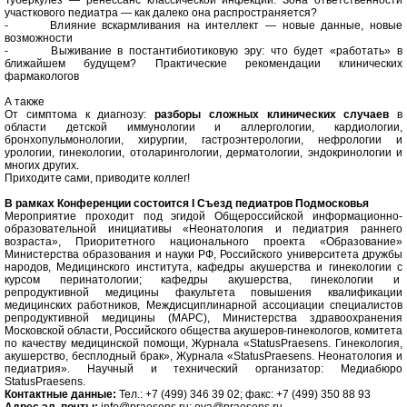
Туберкулёз — ренессанс классической инфекции. Зона ответственности
участкового педиатра — как далеко она распространяется?
- Влияние вскармливания на интеллект — новые данные, новые
возможности
- Выживание в постантибиотиковую эру: что будет «работать» в
ближайшем будущем? Практические рекомендации клинических
фармакологов
А также
От симптома к диагнозу:
разборы сложных клинических случаев
в
области детской иммунологии и аллергологии, кардиологии,
бронхопульмонологии, хирургии, гастроэнтерологии, нефрологии и
урологии, гинекологии, отоларингологии, дерматологии, эндокринологии и
многих других.
Приходите сами, приводите коллег!
В рамках Конференции состоится I Съезд педиатров Подмосковья
Мероприятие проходит под эгидой Общероссийской информационно-
образовательной инициативы «Неонатология и педиатрия раннего
возраста», Приоритетного национального проекта «Образование»
Министерства образования и науки РФ, Российского университета дружбы
народов, Медицинского института, кафедры акушерства и гинекологии с
курсом перинатологии; кафедры акушерства, гинекологии и
репродуктивной медицины факультета повышения квалификации
медицинских работников, Междисциплинарной ассоциации специалистов
репродуктивной медицины (МАРС), Министерства здравоохранения
Московской области, Российского общества акушеров-гинекологов, комитета
по качеству медицинской помощи, Журнала «StatusPraesens. Гинекология,
акушерство, бесплодный брак», Журнала «StatusPraesens. Неонатология и
педиатрия». Научный и технический организатор: Медиабюро
StatusPraesens.
Контактные данные:
Тел.: +7 (499) 346 39 02; факс: +7 (499) 350 88 93