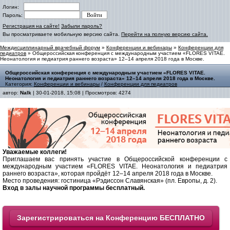
Логин:
Пароль:
Регистрация на сайте!
Забыли пароль?
Вы просматриваете мобильную версию сайта.
Перейти на полную версию сайта.
Междисциплинарный врачебный форум
»
Конференции и вебинары
»
Конференции для
педиатров
» Общероссийская конференция с международным участием «FLORES VITAE.
Неонатология и педиатрия раннего возраста» 12–14 апреля 2018 года в Москве.
Общероссийская конференция с международным участием «FLORES VITAE.
Неонатология и педиатрия раннего возраста» 12–14 апреля 2018 года в Москве.
Категория:
Конференции и вебинары
/
Конференции для педиатров
автор:
Nalk
| 30-01-2018, 15:08 | Просмотров: 4274
Уважаемые коллеги!
Приглашаем вас принять участие в Общероссийской конференции с
международным участием «FLORES VITAE. Неонатология и педиатрия
раннего возраста», которая пройдёт 12–14 апреля 2018 года в Москве.
Место проведения: гостиница «Рэдиссон Славянская» (пл. Европы, д. 2).
Вход в залы научной программы бесплатный.
Зарегистрироваться на Конференцию БЕСПЛАТНО