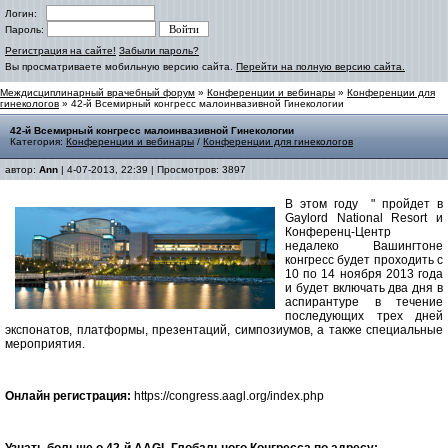
Логин:
Пароль:
Регистрация на сайте!
Забыли пароль?
Вы просматриваете мобильную версию сайта.
Перейти на полную версию сайта.
Междисциплинарный врачебный форум
»
Конференции и вебинары
»
Конференции для
гинекологов
» 42-й Всемирный конгресс малоинвазивной Гинекологии
42-й Всемирный конгресс малоинвазивной Гинекологии
Категория:
Конференции и вебинары
/
Конференции для гинекологов
автор:
Ann
| 4-07-2013, 22:39 | Просмотров: 3897
В этом году
" пройдет в
Gaylord National Resort и
Конференц-Центр
недалеко Вашингтоне
конгресс будет проходить с
10 по 14 ноября 2013 года
и будет включать два дня в
аспирантуре в течение
последующих трех дней
экспонатов, платформы, презентаций, симпозиумов, а также специальные
мероприятия.
Онлайн регистрация:
https://congress.aagl.org/index.php