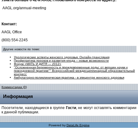
Узнать больше о 42-й AAGL Глобального Конгресса по адресу:
AAGL.org/annual-meeting
Контакт:
AAGL Office
(800) 554-2245
Другие новости по теме:
Урологические аспекты женского здоровья. Онлайн-трансляция
Профилактика пороков и развития плода – новые возможности
Форум «МАТЬ И ДИТЯ — 2012»
"Осложненная беременность и преждевременные роды: от вершин науки к
повседневной практике"" Всероссийский междисциплинарный образовательный
конгресс
Амбулаторно-поликлиническая практика - в эпицентре женского здоровья
Комментарии (0)
Информация
Посетители, находящиеся в группе
Гости
, не могут оставлять комментарии
к данной публикации.
Powered by
DataLife Engine