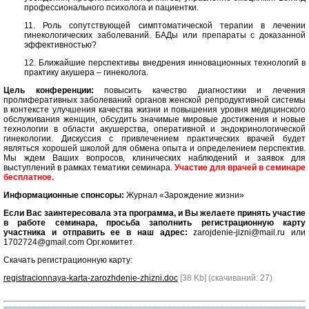
профессионального психолога и пациентки.
11. Роль сопутствующей симптоматической терапии в лечении
гинекологических заболеваний. БАДы или препараты с доказанной
эффективностью?
12. Ближайшие перспективы внедрения инновационных технологий в
практику акушера – гинеколога.
Цель конференции:
повысить качество диагностики и лечения
пролиферативных заболеваний органов женской репродуктивной системы
в контексте улучшения качества жизни и повышения уровня медицинского
обслуживания женщин, обсудить значимые мировые достижения и новые
технологии в области акушерства, оперативной и эндокринологической
гинекологии. Дискуссия с привлечением практических врачей будет
являться хорошей школой для обмена опыта и определением перспектив.
Мы ждем Ваших вопросов, клинических наблюдений и заявок для
выступлений в рамках тематики семинара.
Участие для врачей в семинаре
бесплатное.
Информационные спонсоры:
Журнал «Зарождение жизни»
Если Вас заинтересовала эта программа, и Вы желаете принять участие
в работе семинара, просьба заполнить регистрационную карту
участника и отправить ее в наш адрес:
zarojdenie-jizni@mail.ru или
1702724@gmail.com Орг.комитет.
Скачать регистрационную карту:
registracionnaya-karta-zarozhdenie-zhizni.doc
[38 Kb] (cкачиваний: 27)