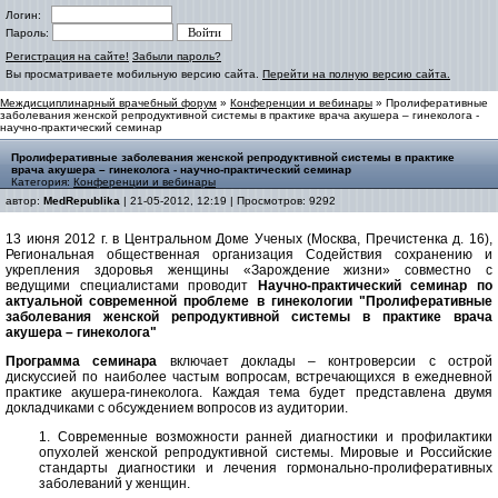
Логин:
Пароль:
Регистрация на сайте!
Забыли пароль?
Вы просматриваете мобильную версию сайта.
Перейти на полную версию сайта.
Междисциплинарный врачебный форум
»
Конференции и вебинары
» Пролиферативные
заболевания женской репродуктивной системы в практике врача акушера – гинеколога -
научно-практический семинар
Пролиферативные заболевания женской репродуктивной системы в практике
врача акушера – гинеколога - научно-практический семинар
Категория:
Конференции и вебинары
автор:
MedRepublika
| 21-05-2012, 12:19 | Просмотров: 9292
13 июня 2012 г. в Центральном Доме Ученых (Москва, Пречистенка д. 16),
Региональная общественная организация Содействия сохранению и
укрепления здоровья женщины «Зарождение жизни» совместно с
ведущими специалистами проводит
Научно-практический семинар по
актуальной современной проблеме в гинекологии "Пролиферативные
заболевания женской репродуктивной системы в практике врача
акушера – гинеколога"
Программа семинара
включает доклады – контроверсии с острой
дискуссией по наиболее частым вопросам, встречающихся в ежедневной
практике акушера-гинеколога. Каждая тема будет представлена двумя
докладчиками с обсуждением вопросов из аудитории.
1. Современные возможности ранней диагностики и профилактики
опухолей женской репродуктивной системы. Мировые и Российские
стандарты диагностики и лечения гормонально-пролиферативных
заболеваний у женщин.