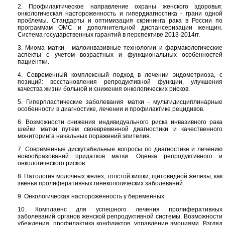
2. Профилактическое направление охраны женского здоровья:
онкологическая настороженность и гипердиагностика - грани одной
проблемы. Стандарты и оптимизация скрининга рака в России по
программам ОМС и дополнительной диспансеризации женщин.
Система государственных гарантий в перспективе 2013-2014гг.
3. Миома матки - малоинвазивные технологии и фармакологические
аспекты с учетом возрастных и функциональных особенностей
пациентки.
4. Современный комплексный подход в лечении эндометриоза, с
позиций: восстановления репродуктивной функции, улучшения
качества жизни больной и снижения онкологических рисков.
5. Гиперпластические заболевания матки - мультидисциплинарные
особенности в диагностике, лечении и профилактике рецидивов.
6. Возможности снижения индивидуального риска инвазивного рака
шейки матки путем своевременной диагностики и качественного
мониторинга начальных поражений эпителия.
7. Современные дискутабельные вопросы по диагностике и лечению
новообразований придатков матки. Оценка репродуктивного и
онкологического рисков.
8. Патология молочных желез, толстой кишки, щитовидной железы, как
звенья пролиферативных гинекологических заболеваний.
9. Онкологическая настороженность у беременных.
10. Комплаенс для успешного лечения пролиферативных
заболеваний органов женской репродуктивной системы. Возможности
убеждения, профилактика конфликтов, управление эмоциями. Взгляд