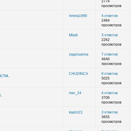
2774
просмотров
rimma1990
4 ответов
2484
просмотров
Mladi
3 ответов
2262
просмотров
zagoruanna
7 ответов
4640
просмотров
CHUDINCA
8 ответов
сти.
5025
просмотров
mer_24
4 ответов
.
3706
просмотров
kapriz21
3 ответов
3655
просмотров