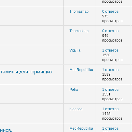
просмотров
Thomashap
0 ответов
975
просмотров
Thomashap
0 ответов
949
просмотров
Vitalija
1 ответов
1530
просмотров
MedRepublika
1 ответов
итамины для кормящих
1593
просмотров
Polia
1 ответов
1551
просмотров
bioosea
1 ответов
1445
просмотров
MedRepublika
1 ответов
инов.