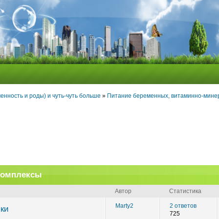
енность и роды) и чуть-чуть больше
»
Питание беременных, витаминно-мине
комплексы
Автор
Статистика
Marty2
2 ответов
ки
725