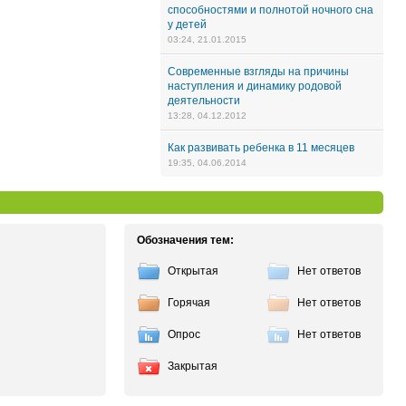
способностями и полнотой ночного сна
у детей
03:24, 21.01.2015
Современные взгляды на причины
наступления и динамику родовой
деятельности
13:28, 04.12.2012
Как развивать ребенка в 11 месяцев
19:35, 04.06.2014
Обозначения тем:
Открытая
Нет ответов
Горячая
Нет ответов
Опрос
Нет ответов
Закрытая