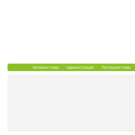
Активные темы
Администрация
Последние темы