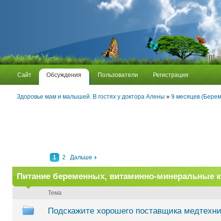
Сайт
Обсуждения
Пользователи
Регистрация
Здоровье мам и малышей. В гостях у доктора Алены
»
9 месяцев (Берем
1
2
Дальше
Питание беременных, витаминно-минеральные 
Тема
Подскажите хорошего поставщика медтехни