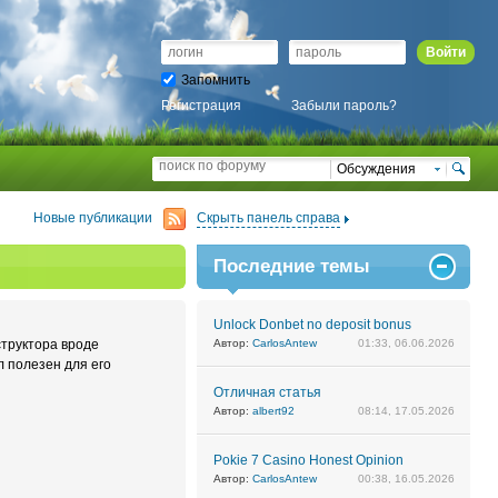
Войти
Запомнить
Регистрация
Забыли пароль?
Обсуждения
Новые публикации
Скрыть панель справа
Последние темы
Unlock Donbet no deposit bonus
структора вроде
Автор:
CarlosAntew
01:33, 06.06.2026
л полезен для его
Отличная статья
Автор:
albert92
08:14, 17.05.2026
Pokie 7 Casino Honest Opinion
Автор:
CarlosAntew
00:38, 16.05.2026