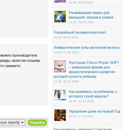
21:53, 08.10.2011
Развивающее видео для
малышей: играем и учимся
23:21, 08.05.2014
Гонорейный пельвиоперитонит
21:33, 08.10.2011
Лимфатические узлы молочной железы
12:00, 12.03.2012
озможно производитель
одежды, качество пошива
Пустышки Chicco Physio SOFT
то закажите.
– уникальная форма для
физиологического развития
ротовой полости ребенка
17:28, 28.12.2016
Как ухаживать за ребенком, у
которого сухой кашель?
01:34, 23.12.2015
Украшение дома на Новый Год
10:15, 27.12.2012
Перейти
Как развивать ребенка в 7 месяцев