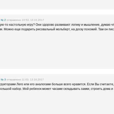
е
№ 2
отправлено 10:53, 13.10.2017
ую-то настольную игру? Они здорово развивают логику и мышление, думаю ч
и. Можно еще подарить рисовальный мольберт, на доску похожий. Там он писа
е
№ 3
отправлено 11:03, 13.10.2017
трукторами Лего или его аналогами больше всего нравится. Если Вы считаете,
большой набор. Мой ребенок может часами складывать замки, строить дома и 