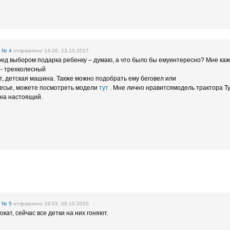
е
№ 4
отправлено 14:26, 13.10.2017
еред выбором подарка ребенку – думаю, а что было бы емуинтересно? Мне каж
- трехколесный
ут, детская машина. Также можно подобрать ему беговел или
лесье, можете посмотреть модели
тут
. Мне лично нравитсямодель трактора Т
 на настоящий.
е
№ 5
отправлено 19:03, 09.10.2020
кат, сейчас все детки на них гоняют.