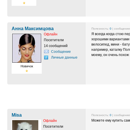
Анна Максимцова
Полезность:
0
| сообщени
Я всегда когда стою п
Офлайн
хорошими вариантами 
Посетители
велосипед, мини - бат
14 сообщений
например, каталку По
Сообщение
моему, он очень похож
Личные данные
Новичок
Misa
Полезность:
0
| сообщени
Можете ему купить само
Офлайн
Посетители