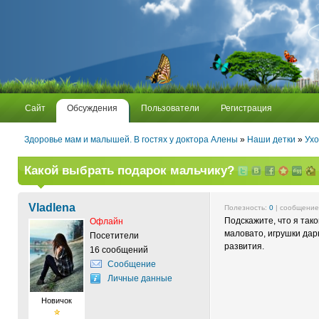
Сайт
Обсуждения
Пользователи
Регистрация
Здоровье мам и малышей. В гостях у доктора Алены
»
Наши детки
»
Ухо
Какой выбрать подарок мальчику?
Vladlena
Полезность:
0
| сообщени
Подскажите, что я тако
Офлайн
маловато, игрушки дар
Посетители
развития.
16 сообщений
Сообщение
Личные данные
Новичок