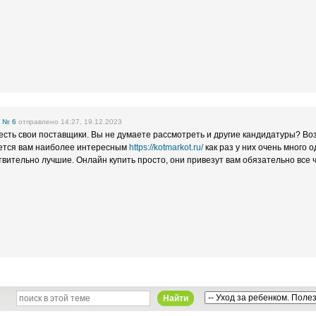
е
№ 6
отправлено 14:27, 19.12.2023
с есть свои поставщики. Вы не думаете рассмотреть и другие кандидатуры? В
ется вам наиболее интересным
https://kotmarkot.ru/
как раз у них очень много 
твительно лучшие. Онлайн купить просто, они привезут вам обязательно все ч
Найти