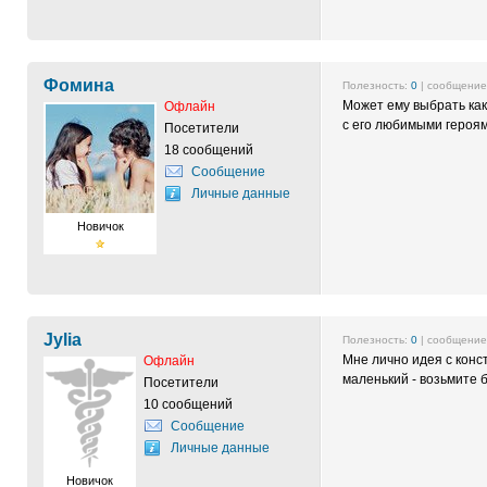
Фомина
Полезность:
0
| сообщени
Может ему выбрать как
Офлайн
с его любимыми героям
Посетители
18 сообщений
Сообщение
Личные данные
Новичок
Jylia
Полезность:
0
| сообщени
Мне лично идея с конс
Офлайн
маленький - возьмите 
Посетители
10 сообщений
Сообщение
Личные данные
Новичок