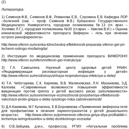
(2)
Литература:
1) Семенов Ф.В., Семенов В.Ф., Романова Е.В., Сорокина Е.В. Кафедра ЛОР
–болезней (зав. – проф. Семенов Ф.В.) Кубанского Государственного
Медицинского Университета, городская поликлиника №13 (гл. врач –
Холявко Л.Г.), городская поликлиника №30 (гл.врач. – Хмелик В.И.) « Оценка
клинической эффективности препарата Виферон – гель при лечении
острого ринофарингита»
http://www.viferon.su/ocenka-klinicheskoj-effektivnosti-preparata-viferon-gel-pri-
lechenii-ostrogo-rinofaringita/
2) Инструкция по медицинскому применению препарата ВИФЕРОН®
http://www.viferon.su/viferon/viferon-gel-instrukciya/
3) Г.А. Самсыгина. Научный центр здоровья детей РАМН.
«Рецидивирующая респираторная инфекция у детей»
http://www.viferon.su/recidiviruyushhaya-respiratornaya-infekciya-u-detej/
4) Т.А. Чеботарева, С.К. Каряева, В.В. Малиновская, Л.Н. Мазанкова, З.Д.
Калоева. «Современные возможности повышения эффективности
вакцинации против гриппа у детей высокого риска заболеваемости»
http://www.viferon.su/sovremennye-vozmozhnosti-povysheniya-effektivnosti-
vakcinacii-protiv-grippa-u-detej-vysokogo-riska-zabolevaemosti/
5) Д.А.Каюмова, М.Г.Кулагина, Е.В.Боровикова «Применение виферона-геля
для профилактики и лечения ларинготрахеитов у детей дошкольного
возраста» http://www.viferon.su/primenenie-viferona-gelya-dlya-profilaktiki-i-
lecheniya-laringotraxeitov-u-detej-doshkolnogo-vozrasta/
6) О.В.Зайцева, д.м.н., профессор, РГМУ. «Актуальная проблема