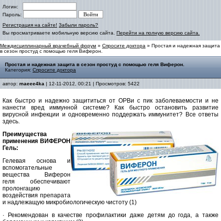
Логин:
Пароль:
Регистрация на сайте!
Забыли пароль?
Вы просматриваете мобильную версию сайта.
Перейти на полную версию сайта.
Междисциплинарный врачебный форум
»
Спросите доктора
» Простая и надежная защита
в сезон простуд с помощью геля Виферон.
Простая и надежная защита в сезон простуд с помощью геля Виферон.
Категория:
Спросите доктора
автор:
maeee4ka
| 12-11-2012, 00:21 | Просмотров: 5422
Как быстро и надежно защититься от ОРВи с пик заболеваемости и не
нанести вред иммунной системе? Как быстро остановить развитие
вирусной инфекции и одновременно поддержать иммунитет? Все ответы
здесь.
Преимущества
применения ВИФЕРОН
Гель:
Гелевая основа и
вспомогательные
вещества Виферон
геля обеспечивают
пролонгацию
воздействия препарата
и надлежащую микробиологическую чистоту (1)
· Рекомендован в качестве профилактики даже детям до года, а также