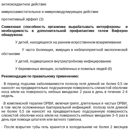
антиоксидантное действие
иммунозаместительное и иммуномодулирующее действие
протективный эффект (3)
Сниженная способность организма вырабатывать интерфероны
и
необходимость в дополнительной профилактике гелем Виферон
обнаружена:
У детей, находящихся на раннем искусственном вскармливании
У часто болеющих, живущих в неблагоприятной экологической
обстановке
У детей, подвергшихся внутриутробному инфицированию
У беременных женщин, ослабленных и пожилых людей (6)
Рекомендации по правильному применению:
· В период подъема заболеваемости полоску геля длиной не более 0,5 см
наносят на предварительно подсушенную поверхность слизистой оболочки
носа и/или на поверхность небных миндалин 2 раза в день в течение 2-4
недель.
· В комплексной терапии ОРВИ, включая грипп, длительных и частых ОРВИ,
в том числе осложненных бактериальной инфекцией: полоску геля длиной
не более 0,5 см наносят на предварительно подсушенную поверхность
слизистой оболочки носа и/или на поверхность небных миндалин 3–5 раз в
день при помощи шпателя или ватного тампона.
· После вскрытия тубы гель хранится в холодильнике не более 2 месяцев