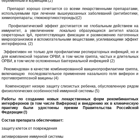
беременным и кормящим.(2)
Препарат хорошо сочетается со всеми лекарственными препаратами,
используемыми при лечении вышеуказанных заболеваний (антибиотики,
химиопрепараты, глюкокортикостероиды)(2)
Профилактический эффект достигается не глобальным действием на
иммунитет, а увеличением
локально образующихся антител класса
секреторных IgA, препятствующих фиксации и размножению патогенных
микроорганизмов и вспомогательными веществами, усиливающими эффект
интерферона. (2)
Эффективен не только для профилактики респираторных инфекций, но и
для комплексной терапии ОРВИ, в том числе гриппа, частых и длительных
ОРВИ, в том числе осложненных бактериальной инфекцией (2)
Рекомендован в качестве комбинированной вакцинопрофилактики гриппа,
включающую
последовательное применение назального геля виферон и
противогриппозной вакцины (4)
Компенсирует низкую защиту слизистых ребенка, обусловленную рядом
физиологических особенностей иммунной системы (5)
Работы по созданию новых лекарственных форм рекомбинантных
интерферонов (в том числе Виферона) и внедрению их в клиническую
практику были удостоены премии Правительства Российской
Федерации (!)
Состав препарата обеспечивает:
защиту клеток от повреждения
активирование иммунной системы