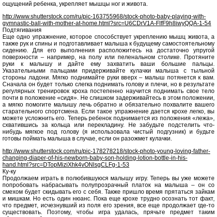
ощущений ребенка, укрепляет мышцы ног и живота.
http://www.shutterstock.com/ru/pic-163755968/stock-photo-baby-playing-with-
gymnastic-ball-with-mother-at-home.html?src=U6CDrV1A-FlfF9h8iwyQQA-1-54
Подтягивания
Еще одно упражнение, которое способствует укреплению мышц живота, а
также рук и спины и подготавливает малыша к будущему самостоятельному
сидению. Для его выполнения расположитесь на достаточно упругой
поверхности – например, на полу или пеленальном столике. Протяните
руки к малышу и дайте ему захватить ваши большие пальцы.
Указательными пальцами придерживайте кулачки малыша с тыльной
стороны ладони. Мягко поднимайте руки вверх – малыш потянется к вам.
Сначала он будет только слегка поднимать голову и плечи, но в результате
регулярных тренировок кроха постепенно научится поднимать свое тело
почти в положение «сидя». Не слишком задерживайтесь в этом положении,
а мягко помогите малышу лечь обратно и обязательно похвалите вашего
старательного спортсмена. Если такое упражнение дается крохе легко, вы
можете усложнить его. Теперь ребенок поднимается из положения «лежа»,
схватившись за кольца или перекладину. Не забудьте подстелить что-
нибудь мягкое под голову (я использовала чистый подгузник) и будьте
готовы поймать малыша в случае, если он разожмет кулачки.
http://www.shutterstock.com/ru/pic-178278218/stock-photo-young-loving-father-
changing-diaper-of-his-newborn-baby-son-holding-lotion-bottle-in-his-
hand.html?src=DTopMiziXhk4vONlsgCLFg-1-53
Ку-ку
Продолжаем играть в полюбившуюся малышу игру. Теперь вы уже можете
попробовать набрасывать полупрозрачный платок на малыша – он со
смехом будет скидывать его с себя. Также пришло время прятаться зайкам
и мишкам. Но есть один нюанс. Пока еще крохе трудно осознать тот факт,
что предмет, исчезнувший из поля его зрения, все еще продолжает где-то
существовать. Поэтому, чтобы игра удалась, прячьте предмет таким