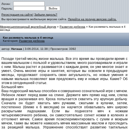
Логин:
Пароль:
Регистрация на сайте!
Забыли пароль?
Вы просматриваете мобильную версию сайта.
Перейти на полную версию сайта.
Междисциплинарный врачебный форум
»
Развитие ребенка
» Как развивать малыша в 4
месяца
Как развивать малыша в 4 месяца
Категория:
Развитие ребенка
автор:
Наташа
| 3-06-2014, 11:38 | Просмотров: 3392
Позади третий месяц жизни малыша. Все это время вы проводили время с
вашим малышом с пользой и удовольствием, много разговаривали и играли
с ним. Малыш растет и развивается с каждым днем, он уже многое знает и
умеет
.
Очень многие игры и занятия, которые вы освоили в предыдущие
месяцы, продолжают сохранять свою актуальность, но новые умения и
навыки малыша позволяют вам предложить ему и новые игры. Какие? Об
этом в сегодняшней статье.
Большой мяч
Ваш подросший малыш способен к совершенно сознательной игре с мячом.
Ребенок лежит перед вами на спине. Держите мяч прямо над ним, слегка
вращая и раскачивая его. Кроха попытается схватить эту крупную добычу.
Сначала он будет хватать мяч ручками, сжатыми в кулачки, затем,
постепенно (ближе к 6 месяцам) он научится обхватывать мяч широко
раскрытыми ладошками. Если вы поднесете мяч к ножкам
четырехмесячного ребенка, он самостоятельно согнет ножки в коленях и
оттолкнет мячик. Самое время поэкспериментировать с сухим и мокрым
мячом, также вы можете намазать мячик массажным маслом и проследить
за реакцией малыша. Упражнение способствует развитию тактильных