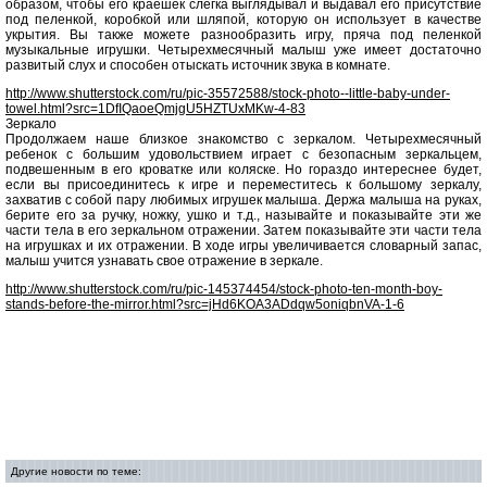
образом, чтобы его краешек слегка выглядывал и выдавал его присутствие
под пеленкой, коробкой или шляпой, которую он использует в качестве
укрытия. Вы также можете разнообразить игру, пряча под пеленкой
музыкальные игрушки. Четырехмесячный малыш уже имеет достаточно
развитый слух и способен отыскать источник звука в комнате.
http://www.shutterstock.com/ru/pic-35572588/stock-photo--little-baby-under-
towel.html?src=1DfIQaoeQmjgU5HZTUxMKw-4-83
Зеркало
Продолжаем наше близкое знакомство с зеркалом. Четырехмесячный
ребенок с большим удовольствием играет с безопасным зеркальцем,
подвешенным в его кроватке или коляске. Но гораздо интереснее будет,
если вы присоединитесь к игре и переместитесь к большому зеркалу,
захватив с собой пару любимых игрушек малыша. Держа малыша на руках,
берите его за ручку, ножку, ушко и т.д., называйте и показывайте эти же
части тела в его зеркальном отражении. Затем показывайте эти части тела
на игрушках и их отражении. В ходе игры увеличивается словарный запас,
малыш учится узнавать свое отражение в зеркале.
http://www.shutterstock.com/ru/pic-145374454/stock-photo-ten-month-boy-
stands-before-the-mirror.html?src=jHd6KOA3ADdqw5oniqbnVA-1-6
Другие новости по теме: