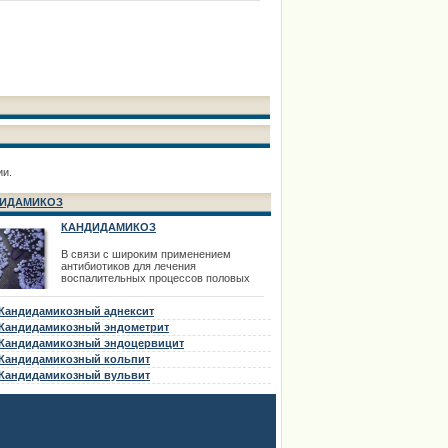
ии.
ИДАМИКОЗ
КАНДИДАМИКОЗ
В связи с широким применением
антибиотиков для лечения
воспалительных процессов половых
органов в последнее время все чаще
встречается кандидамикоз внутренних
Кандидамикозный аднексит
половых органов. Кандидамикоз может
быть первичным заболеванием и как
Кандидамикозный эндометрит
осложнение антибиотикотерапии.
Кандидамикозный эндоцервицит
Кандидамикоз (кандидоз, молочница)
Кандидамикозный кольпит
вызывается дрожжеподобными грибами
р
Кандидамикозный вульвит