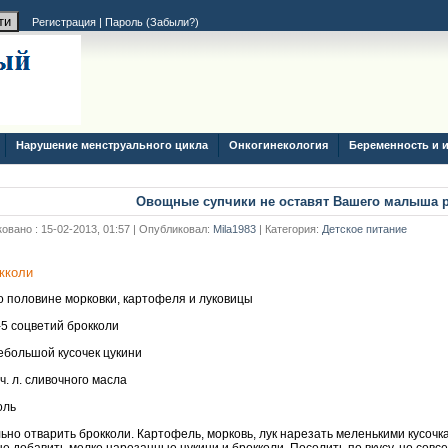
Регистрация
|
Пароль (
Забыли?
)
Нарушение менструального цикла
Онкогинекология
Беременность и 
Овощные супчики не оставят Вашего малыша
овано : 15-02-2013, 01:57 | Опубликовал:
Mila1983
| Категория:
Детское питание
кколи
о половине морковки, картофеля и луковицы
-5 соцветий брокколи
ебольшой кусочек цукини
 ч. л. сливочного масла
оль
ьно отварить брокколи. Картофель, морковь, лук нарезать меленькими кусочка