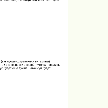
ем немножко, и проварить все вместе еще 5
у (так лучше сохраняются витамины)
ть до готовности овощей, чуточку посолить,
ус будет еще лучше. Такой суп будет