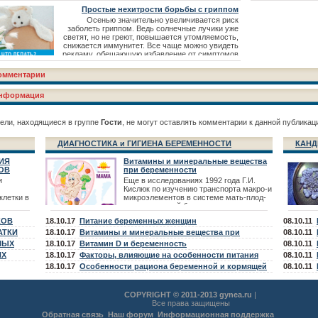
Простые нехитрости борьбы с гриппом
Осенью значительно увеличивается риск
заболеть гриппом. Ведь солнечные лучики уже
светят, но не греют, повышается утомляемость,
снижается иммунитет. Все чаще можно увидеть
рекламу, обещающую избавление от симптомов
коварного ОРЗ всего за 2 приема таблеток или
ложки определенной микстуры… Это просто не
омментарии
возможно. Нет абсолютно безопасных и столь
эффективных средств от, казалось бы, баналь
нформация
ели, находящиеся в группе
Гости
, не могут оставлять комментарии к данной публикац
ДИАГНОСТИКА и ГИГИЕНА БЕРЕМЕННОСТИ
КАНД
ИЯ
Витамины и минеральные вещества
ОВ
при беременности
и
Еще в исследованиях 1992 года Г.И.
Кислюк по изучению транспорта макро-и
клетки в
микроэлементов в системе мать-плод-
новорожденный были выявлены -
тических
дефицит микроэлементов Fe, Zn,
КОВ
18.10.17
Питание беременных женщин
08.10.11
в. К
сятся
АТКИ
18.10.17
Витамины и минеральные вещества при
08.10.11
телия,
НЫХ
планировании беременности
18.10.17
Витамин D и беременность
08.10.11
в,
ИХ
18.10.17
Факторы, влияющие на особенности питания
08.10.11
беременной и кормящей женщины
18.10.17
Особенности рациона беременной и кормящей
08.10.11
женщины
COPYRIGHT © 2011-2013 gynea.ru
|
Все права защищены
Обратная связь
Наш форум
Информационная поддержка