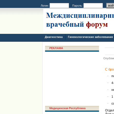
Логин:
Пароль:
Диагностика
Гинекологические заболевания
РЕКЛАМА
Опублик
C
бро
·
п
·
4
·
н
·
1
·
с
Медицинская Республика
Отдел