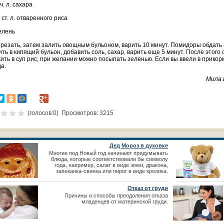
 ч. л. сахара
 ст. л. отваренного риса
елень
орезать, затем залить овощным бульоном, варить 10 минут. Помидоры обдать к
ить в кипящий бульон, добавить соль, сахар, варить еще 5 минут. После этого 
ить в суп рис, при желании можно посыпать зеленью. Если вы ввели в прикор
да.
Мила Вит
(голосов:
0
) Просмотров: 3215
Дед Мороз в духовке
Многие под Новый год начинают придумывать
блюда, которые соответствовали бы символу
года, например, салат в виде змеи, дракона,
запеканка-свинка или пирог в виде кролика.
Отказ от груди
Причины и способы преодоления отказа
младенцев от материнской груди.