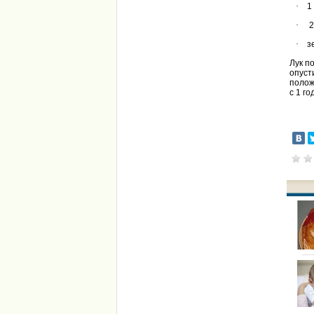
·
1
·
2
·
з
Лук п
опуст
полож
с 1 го