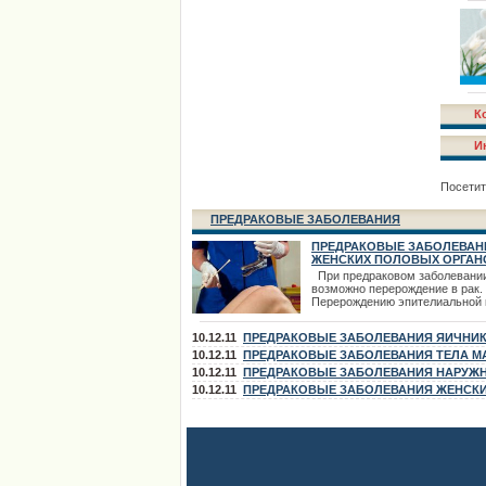
К
И
Посетит
ПРЕДРАКОВЫЕ ЗАБОЛЕВАНИЯ
ПРЕДРАКОВЫЕ ЗАБОЛЕВАН
ЖЕНСКИХ ПОЛОВЫХ ОРГАН
При предраковом заболевани
возможно перерождение в рак.
Перерождению эпителиальной 
раковую предшествует ряд
гиперпластических и метаплас
10.12.11
ПРЕДРАКОВЫЕ ЗАБОЛЕВАНИЯ ЯИЧНИ
изменений клеточных элементо
предраковым состояниям отно
10.12.11
ПРЕДРАКОВЫЕ ЗАБОЛЕВАНИЯ ТЕЛА М
гиперплазия и гипертрофия эпи
10.12.11
ПРЕДРАКОВЫЕ ЗАБОЛЕВАНИЯ НАРУЖ
увеличение количества митозо
ПОЛОВЫХ ОРГАНОВ
10.12.11
ПРЕДРАКОВЫЕ ЗАБОЛЕВАНИЯ ЖЕНСК
появление клеточной атипии и
гиперкератоза до
ПОЛОВЫХ ОРГАНОВ