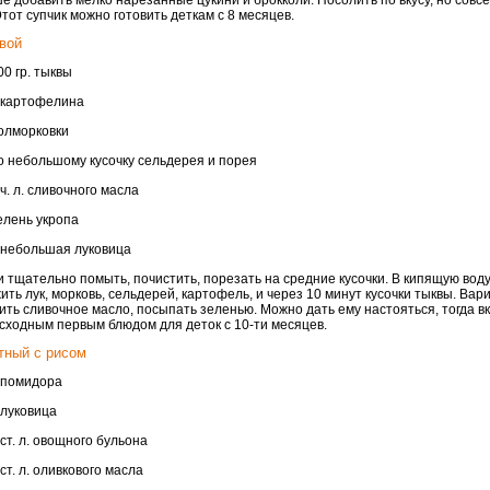
е добавить мелко нарезанные цукини и брокколи. Посолить по вкусу, но совс
Этот супчик можно готовить деткам с 8 месяцев.
вой
00 гр. тыквы
 картофелина
олморковки
о небольшому кусочку сельдерея и порея
 ч. л. сливочного масла
елень укропа
 небольшая луковица
 тщательно помыть, почистить, порезать на средние кусочки. В кипящую вод
ить лук, морковь, сельдерей, картофель, и через 10 минут кусочки тыквы. Вари
ить сливочное масло, посыпать зеленью. Можно дать ему настояться, тогда вк
сходным первым блюдом для деток с 10-ти месяцев.
тный с рисом
 помидора
 луковица
 ст. л. овощного бульона
 ст. л. оливкового масла