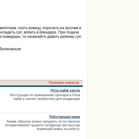
ипятком, снять кожицу, порезать на кусочки и
охладить суп, взбить в блендере. При подаче
м помидоры, то начинайте давать ребенку суп
ковская
Похожие новости
Рела лайф капли
Инструкция по применению препарата Рела
лайф в каплях пробиотика для младенцев
Работающая мама
Каким образом можно продлить естественное
вскармливание грудного младенца при выходе
кормящей мамы на работу.