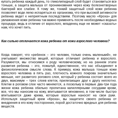
купать ребенка каждый день, то гликолипидный слой будет становиться все
тоньше, а защита малыша от проникновения через кожу болезнетворных
бактерий все слабее. К тому же, тонкий защитный слой кожи ребенка
позволяет воде легко испаряться из организма, что при высокой активности
ребенка ведет к неприятным последствиям. Поэтому масло «Кроха» для
увлажнения кожи ребенка так важно применять после необходимых водных
процедур, ведь в отличие от взрослого, младенец еще не может «сказать»
нам, что хочет пить.
Как сильно отличается кожа ребенка от кожи взрослого человека?
Когда говорят, что «ребенок – это человек, только очень маленький», не
учитывают множество вещей, которые отличают ребенка и взрослого.
Разумеется, мы относимся к роду человеческому, но на раннем этапе
развития ребенка – это, пожалуй, единственное, что нас объединяет в
физиологическом смысле слова. К примеру, кожа малыша тоньше кожи
взрослого человека в пять раз, плотность кожного покрова значительно
меньше, нет развитого рогового слоя, который у ребенка состоит всего из
двух, максимум – трех слоев клеток, прилегающих друг к другу неплотно.
Клетки в роговом слое часто меняются, а поскольку в первые два-три года
жизни кожа ребенка обильно пропитана капиллярными сосудами крови,
все, что мы наносим на кожу, впитывается мгновенно, в том числе быстро
впитываются даже крема, которые взрослые наносят на свои руки.
Используя защитный крем «Кроха», вы защитите своего ребенка от
внедрения в его кожу посторонних, порой достаточно вредных для ребенка
веществ.