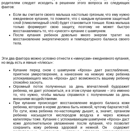
родителям следует исходить в решении этого вопроса из следующих
фактов:
Если вы считаете своего малыша настолько грязным, что ему нужно
ежедневное купание, то помните, что с каждым купанием защитный
слой (гликолипидный слой) будет становиться тоньше. Кожа малыша
только формирует свою защиту, поэтому не может быстро
восстанавливать то, что «унесет» купание с шампунем.
После купания ребенок довольно много энергии тратит на
восстановление энергетического и температурного баланса своего
тела.
Эти два фактора можно условно отнести к «минусам» ежедневного купания,
но ведь есть и явные «плюсы»:
Купание перед сном с шампунем «Кроха» дает расслабление,
приятное умиротворение, а нанесение на нежную кожу ребенка
успокаивающего масла «Кроха» даст возможность вашему ребенку
спокойно заснуть.
Огромный поток полученных за день впечатлений будоражит
ребенка, не дает успокоиться, и в этом случае купание – это именно
то, что нужно, чтобы малыш справился с полученными за день
внешними воздействиями.
При купании происходит восстановление водного баланса кожи
ребенка, которая в норме должна быть нежной, чуточку бархатистой.
По сути, кожа ребенка по-настоящему дышит, а, значит, организм
ребенка насыщается кислородом воздуха и через кожные
капилляры тоже. Купание с успокаивающим шампунем «Кроха» даст
коже дополнительное увлажнение после купания, что позволит
сохранить кожу ребенка здоровой и нежной. Он содержит