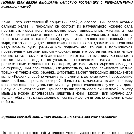
Почему так важно выбирать детскую косметику с натуральными
компонентами?
Кожа – это естественный защитный слой, образованный салом особых
сальных желез, и поскольку он состоит из натурального кожного сала
проникнуть через него невозможно воде, минеральным маслам, а тем
более, синтетическим ингредиентам. Только натуральные компоненты
легко впитываются нашей кожей, ведь они пополняют естественный слой
жира, который защищает нашу кожу от внешних раздражителей. Если вам
надо помыть ручки ребенку или подмыть его, то лучше пользоваться
проверенным детским мылом «Кроха», ведь его состав как нельзя лучше
соответствует тому, что благотворно влияет на детскую кожу. Во-первых, в
состав мыла входят натуральные тропические масла и только
растительные компоненты. Во-вторых, детское мыло «Кроха» обладает
бактерицидными свойствами, следовательно, быстро заживляет мелкие
трещинки тонкой кожи ребенка. В-третьих, за счет природных ингредиентов
мыло «Кроха» способно увлажнять и смягчать детскую кожу. Пересыхание
кожи ребенка чревато потерей большого количества влаги, поэтому
использование специального мыла устранит излишнюю сухость и даже
шелушение кожи ребенка. При попадании прямых солнечных лучей на кожу
малыша можно использовать защитный крем «Кроха» или молочко для
тела, чтобы снять раздражение от солнца и дополнительно увлажнить кожу
ребенка.
Купание каждый день – закаливание или вред для кожи ребенка?
На этот счет сложно найти единое мнение даже среди медиков, поэтому