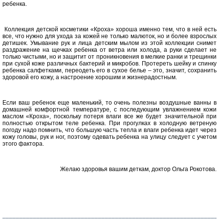
ребенка.
Коллекция детской косметики «Кроха» хороша именно тем, что в ней есть
все, что нужно для ухода за кожей не только малюток, но и более взрослых
детишек. Умывание рук и лица детским мылом из этой коллекции снимет
раздражение на щечках ребенка от ветра или холода, а руки сделает не
только чистыми, но и защитит от проникновения в мелкие ранки и трещинки
при сухой коже различных бактерий и микробов. Протереть шейку и спинку
ребенка салфетками, переодеть его в сухое белье – это, значит, сохранить
здоровой его кожу, а настроение хорошим и жизнерадостным.
Если ваш ребенок еще маленький, то очень полезны воздушные ванны в
домашней комфортной температуре, с последующим увлажнением кожи
маслом «Кроха», поскольку потеря влаги все же будет значительной при
полностью открытом теле ребенка. При прогулках в холодную ветреную
погоду надо помнить, что большую часть тепла и влаги ребенка идет через
кожу головы, рук и ног, поэтому одевать ребенка на улицу следует с учетом
этого фактора.
Желаю здоровья вашим деткам, доктор Ольга Рокотова.