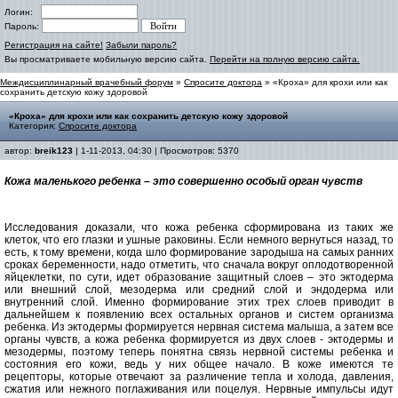
Логин:
Пароль:
Регистрация на сайте!
Забыли пароль?
Вы просматриваете мобильную версию сайта.
Перейти на полную версию сайта.
Междисциплинарный врачебный форум
»
Спросите доктора
» «Кроха» для крохи или как
сохранить детскую кожу здоровой
«Кроха» для крохи или как сохранить детскую кожу здоровой
Категория:
Спросите доктора
автор:
breik123
| 1-11-2013, 04:30 | Просмотров: 5370
Кожа маленького ребенка – это совершенно особый орган чувств
Исследования доказали, что кожа ребенка сформирована из таких же
клеток, что его глазки и ушные раковины. Если немного вернуться назад, то
есть, к тому времени, когда шло формирование зародыша на самых ранних
сроках беременности, надо отметить, что сначала вокруг оплодотворенной
яйцеклетки, по сути, идет образование защитный слоев – это эктодерма
или внешний слой, мезодерма или средний слой и эндодерма или
внутренний слой. Именно формирование этих трех слоев приводит в
дальнейшем к появлению всех остальных органов и систем организма
ребенка. Из эктодермы формируется нервная система малыша, а затем все
органы чувств, а кожа ребенка формируется из двух слоев - эктодермы и
мезодермы, поэтому теперь понятна связь нервной системы ребенка и
состояния его кожи, ведь у них общее начало. В коже имеются те
рецепторы, которые отвечают за различение тепла и холода, давления,
сжатия или нежного поглаживания или поцелуя. Нервные импульсы идут