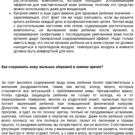
растительные компоненты, которые обладают успокаивающим
эффектом для чувствительной кожи ребенка, поэтому это средство
можно использовать даже для младенцев.
Купание имеет и еще одно важное для здоровья ребенка значение –
закаливающее, этот факт так же надо учитывать, если вы решите
купать ребенка каждый день в профилактических целях. Теплая вода
с растительными настоями или гелем, содержащим растительные
компоненты, не вытирание кожи ребенка после купания, а
промакивание салфетками с последующим умягчением кожи после
купания дадут прекрасный оздоравливающий эффект. Надо только
иметь в виду, что после купания ребенок ни в коем случае не должен
находиться в прохладном воздухе, температура воздуха в комнате
должна быть комфортной для него.
Как сохранить кожу малыша здоровой в зимнее время?
За счет высокого содержания воды кожа ребенка более чувствительна к
внешним раздражителям, таким, как ветер, холод, мороз, которые
становятся все актуальней с приближением зимы. Чрезвычайно важно,
чтобы одежда защищала ребенка не только от холода, но и от
перегревания. Наверное, многие из родителей знают, насколько быстро
потеет маленький ребенок при повышенной физической нагрузке.
Допустим, что ваш двухлетний малыш много и активно двигается на
прогулке, а одет он по сезону: куртка, теплые не продуваемые штанишки,
шапочка, теплые сапожки и перчатки на ручках. Даже если ребенок гулял
всего полчаса, но эти полчаса он бегал, лазил по лесенкам и горкам,
прыгал, то раздевая ребенка, вы почувствуете, как он вспотел. Собственная
регуляция температуры тела у маленьких детей почти не развита, поэтому
они быстро и легко отдают тепло, а с ним и влагу, которая необходима коже