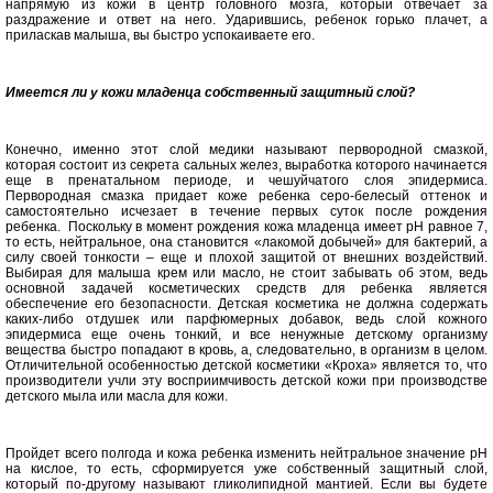
напрямую из кожи в центр головного мозга, который отвечает за
раздражение и ответ на него. Ударившись, ребенок горько плачет, а
приласкав малыша, вы быстро успокаиваете его.
Имеется ли у кожи младенца собственный защитный слой?
Конечно, именно этот слой медики называют первородной смазкой,
которая состоит из секрета сальных желез, выработка которого начинается
еще в пренатальном периоде, и чешуйчатого слоя эпидермиса.
Первородная смазка придает коже ребенка серо-белесый оттенок и
самостоятельно исчезает в течение первых суток после рождения
ребенка. Поскольку в момент рождения кожа младенца имеет рН равное 7,
то есть, нейтральное, она становится «лакомой добычей» для бактерий, а
силу своей тонкости – еще и плохой защитой от внешних воздействий.
Выбирая для малыша крем или масло, не стоит забывать об этом, ведь
основной задачей косметических средств для ребенка является
обеспечение его безопасности. Детская косметика не должна содержать
каких-либо отдушек или парфюмерных добавок, ведь слой кожного
эпидермиса еще очень тонкий, и все ненужные детскому организму
вещества быстро попадают в кровь, а, следовательно, в организм в целом.
Отличительной особенностью детской косметики «Кроха» является то, что
производители учли эту восприимчивость детской кожи при производстве
детского мыла или масла для кожи.
Пройдет всего полгода и кожа ребенка изменить нейтральное значение рН
на кислое, то есть, сформируется уже собственный защитный слой,
который по-другому называют гликолипидной мантией. Если вы будете