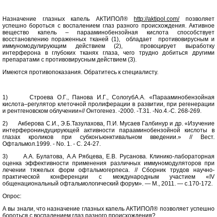
Назначение глазных капель АКТИПОЛ®
http://aktipol.com/
позволяет
успешно бороться с воспалением глаз разного происхождения. Активное
вещество капель – парааминобензойная кислота способствует
восстановлению пораженных тканей (1), обладает противовирусным и
иммуномодулирующим действием (2), провоцирует выработку
интерферона в глубоких тканях глаза, чего трудно добиться другими
препаратами с противовирусным действием (3).
Имеются противопоказания. Обратитесь к специалисту.
1) Строева О.Г., Панова И.Г., СологубА.А. «Парааминобензойная
кислота–регулятор клеточной пролиферации в развитии, при регенерации
и рентгеновском облучении»// Онтогенез. -2000. -Т.31. -No.4.-С. 268-269.
2) Акберова С.И., Э.Б.Тазулахова, П.И. Мусаев Галбинур и др. «Изучение
интерферониндуцирующей активности парааминобензойной кислоты в
глазах кроликов при субконъюнктивальном введении.» // Вест.
Офтальмол.1999. - No. 1. - C. 24-27.
3) А.А. Булатова, А.А Рябцева, Е.В. Русанова. Клинико-лабораторная
оценка эффективности применения различных иммуномодуляторов при
лечении тяжелых форм офтальмогерпеса. // Сборник трудов научно-
практической конференции с международным участием «IV
общенациональный офтальмологический форум». — М., 2011. — с.170-172.
Опрос:
А вы знали, что назначение глазных капель АКТИПОЛ® позволяет успешно
бороться с воспалением глаз разного происхождения?