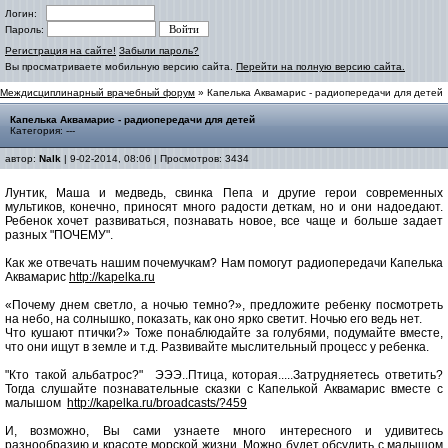
Логин:
Пароль:
Регистрация на сайте!
Забыли пароль?
Вы просматриваете мобильную версию сайта.
Перейти на полную версию сайта.
Междисциплинарный врачебный форум
» Капелька Аквамарис - радиопередачи для детей
Капелька Аквамарис - радиопередачи для детей
Категория: ---
автор:
Nalk
| 9-02-2014, 08:06 | Просмотров: 3434
Лунтик, Маша и медведь, свинка Пепа и другие герои современных
мультиков, конечно, приносят много радости деткам, но и они надоедают.
Ребенок хочет развиваться, познавать новое, все чаще и больше задает
разных "ПОЧЕМУ".
Как же отвечать нашим почемучкам? Нам помогут радиопередачи Капелька
Аквамарис
http://kapelka.ru
«Почему днем светло, а ночью темно?», предложите ребенку посмотреть
на небо, на солнышко, показать, как оно ярко светит. Ночью его ведь нет.
Что кушают птички?» Тоже понаблюдайте за голубями, подумайте вместе,
что они ищут в земле и т.д. Развивайте мыслительный процесс у ребенка.
"Кто такой альбатрос?" ЭЭЭ..Птица, которая.....Затрудняетесь ответить?
Тогда слушайте познавательные сказки с Капелькой Аквамарис вместе с
малышом
http://kapelka.ru/broadcasts/?459
И, возможно, Вы сами узнаете много интересного и удивитесь
разнообразию и красоте морской жизни. Можно будет обсудить с малышом