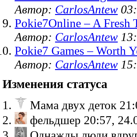
Автор:
CarlosAntew
03:
Pokie7Online – A Fresh 
Автор:
CarlosAntew
13:
Pokie7 Games – Worth Y
Автор:
CarlosAntew
15:
Изменения статуса
Мама двух деток
21:
фельдшер
20:57, 24.
Однажды люди вдруг