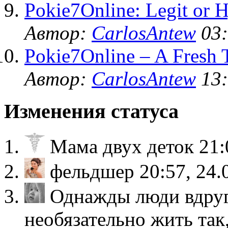
Pokie7Online: Legit or 
Автор:
CarlosAntew
03:
Pokie7Online – A Fresh 
Автор:
CarlosAntew
13:
Изменения статуса
Мама двух деток
21:
фельдшер
20:57, 24.
Однажды люди вдруг
необязательно жить так