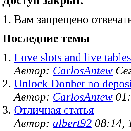
Доступ закрыт.
Вам запрещено отвечать
Последние темы
Love slots and live tables?
Автор:
CarlosAntew
Сег
Unlock Donbet no deposi
Автор:
CarlosAntew
01:
Отличная статья
Автор:
albert92
08:14, 