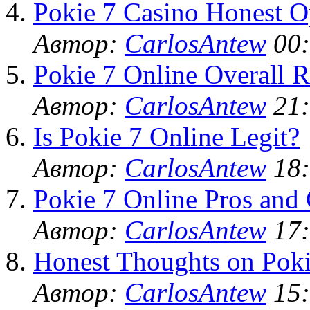
Pokie 7 Casino Honest O
Автор:
CarlosAntew
00:
Pokie 7 Online Overall R
Автор:
CarlosAntew
21:
Is Pokie 7 Online Legit?
Автор:
CarlosAntew
18:
Pokie 7 Online Pros and
Автор:
CarlosAntew
17:
Honest Thoughts on Poki
Автор:
CarlosAntew
15: