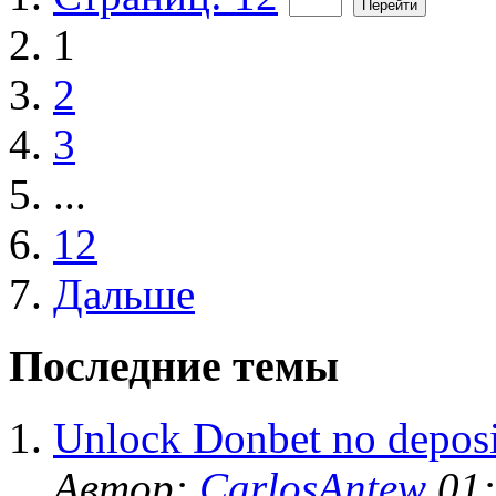
1
2
3
...
12
Дальше
Последние темы
Unlock Donbet no deposi
Автор:
CarlosAntew
01: