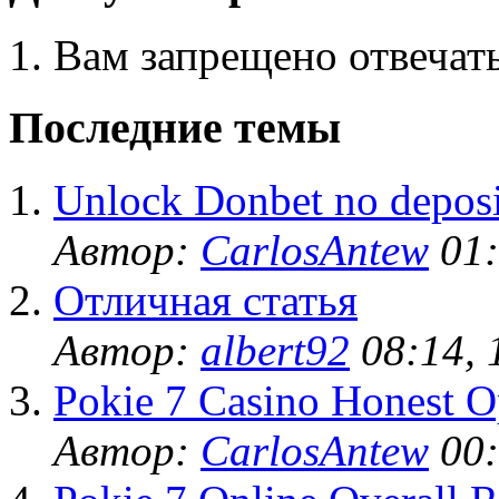
Вам запрещено отвечать
Последние темы
Unlock Donbet no deposi
Автор:
CarlosAntew
01:
Отличная статья
Автор:
albert92
08:14, 
Pokie 7 Casino Honest O
Автор:
CarlosAntew
00: