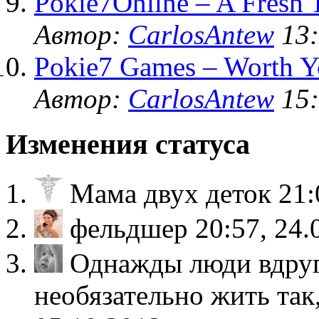
Pokie7Online – A Fresh 
Автор:
CarlosAntew
13:
Pokie7 Games – Worth Y
Автор:
CarlosAntew
15:
Изменения статуса
Мама двух деток
21:
фельдшер
20:57, 24.
Однажды люди вдруг
необязательно жить так