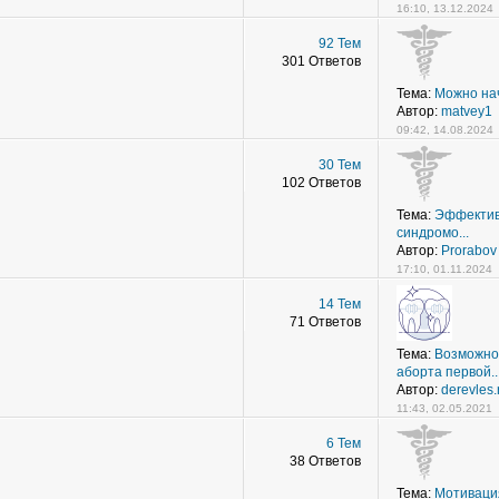
16:10, 13.12.2024
92 Тем
301 Ответов
Тема:
Можно на
Автор:
matvey1
09:42, 14.08.2024
30 Тем
102 Ответов
Тема:
Эффектив
синдромо...
Автор:
Prorabov
17:10, 01.11.2024
14 Тем
71 Ответов
Тема:
Возможно
аборта первой..
Автор:
derevles.
11:43, 02.05.2021
6 Тем
38 Ответов
Тема:
Мотиваци