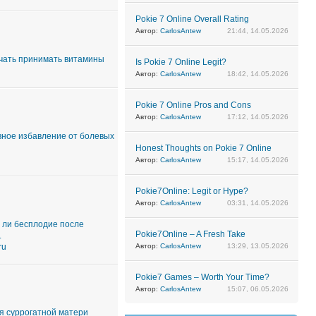
Pokie 7 Online Overall Rating
Автор:
CarlosAntew
21:44, 14.05.2026
чать принимать витамины
Is Pokie 7 Online Legit?
Автор:
CarlosAntew
18:42, 14.05.2026
Pokie 7 Online Pros and Cons
Автор:
CarlosAntew
17:12, 14.05.2026
ное избавление от болевых
Honest Thoughts on Pokie 7 Online
Автор:
CarlosAntew
15:17, 14.05.2026
Pokie7Online: Legit or Hype?
Автор:
CarlosAntew
03:31, 14.05.2026
 ли бесплодие после
Pokie7Online – A Fresh Take
.
ru
Автор:
CarlosAntew
13:29, 13.05.2026
Pokie7 Games – Worth Your Time?
Автор:
CarlosAntew
15:07, 06.05.2026
я суррогатной матери