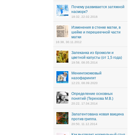
Почему развивается затяжной
насморк?
18:32, 22.02.2016
Изменения в стенке матки, в
шейке и перешеечной части
матки
16:38, 30.11.2012
Запеканка из брокколи и
цветной капусты (от 1,5 года)
19:58, 08.05.2014
Менингококковый
назофарингит
12:23, 08.09.2020
Определение основных
понятий (Терехова М.В.)
20:22, 17.04.2014
Запатентована новая вакцина
против гриппа.
20:50, 11.12.2014
Как выглядит нормальный стул