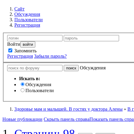
Сайт
Обсуждения
Пользователи
Регистрация
Войти
Запомнить
Регистрация
Забыли пароль?
Обсуждения
Искать в:
Обсуждения
Пользователи
Здоровье мам и малышей. В гостях у доктора Алены
»
В 
Новые публикации
Скрыть панель справа
Показать панель спра
Страниц: 98