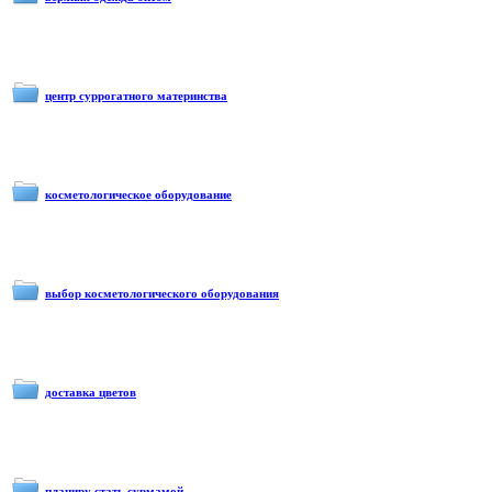
центр суррогатного материнства
косметологическое оборудование
выбор косметологического оборудования
доставка цветов
планиру стать сурмамой