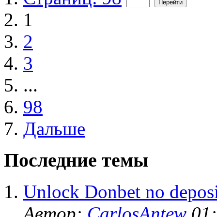
1
2
3
...
98
Дальше
Последние темы
Unlock Donbet no deposi
Автор:
CarlosAntew
01: