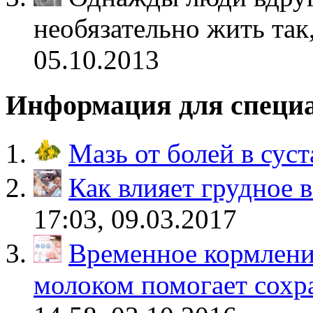
необязательно жить так
05.10.2013
Информация для специ
Мазь от болей в суст
Как влияет грудное 
17:03, 09.03.2017
Временное кормлени
молоком помогает сохр