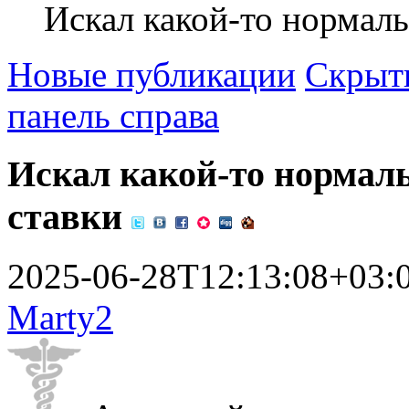
Искал какой-то нормаль
Новые публикации
Скрыть
панель справа
Искал какой-то нормал
ставки
2025-06-28T12:13:08+03:
Marty2