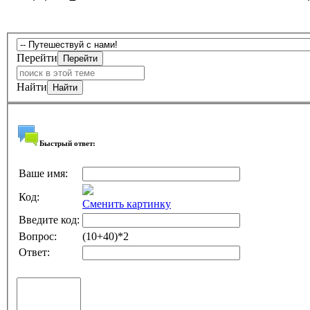
Перейти
Найти
Быстрый ответ:
Ваше имя:
Код:
Сменить картинку
Введите код:
Вопрос:
(10+40)*2
Ответ: