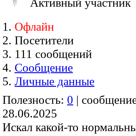
Активный участник
Офлайн
Посетители
111 сообщений
Сообщение
Личные данные
Полезность:
0
| сообщени
28.06.2025
Искал какой-то нормальны