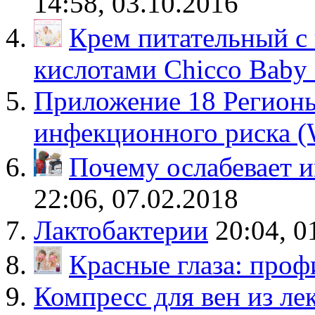
14:58, 03.10.2016
Крем питательный с
кислотами Chicco Baby
Приложение 18 Регион
инфекционного риска 
Почему ослабевает и
22:06, 07.02.2018
Лактобактерии
20:04, 0
Красные глаза: проф
Компресс для вен из ле