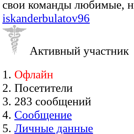
свои команды любимые, н
iskanderbulatov96
Активный участник
Офлайн
Посетители
283 сообщений
Сообщение
Личные данные