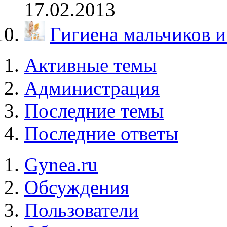
17.02.2013
Гигиена мальчиков и
Активные темы
Администрация
Последние темы
Последние ответы
Gynea.ru
Обсуждения
Пользователи