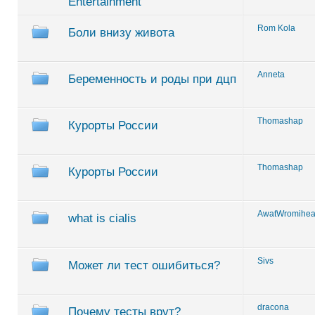
Entertainment
Rom Kola
Боли внизу живота
Anneta
Беременность и роды при дцп
Thomashap
Курорты России
Thomashap
Курорты России
AwatWromihea
what is cialis
Sivs
Может ли тест ошибиться?
dracona
Почему тесты врут?