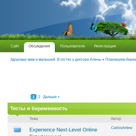
Сайт
Обсуждения
Пользователи
Регистрация
Здоровье мам и малышей. В гостях у доктора Алены
»
Планируем бере
1
2
Дальше
Тесты и беременность
Тема
Автор
CarlosAntew
Experience Next-Level Online