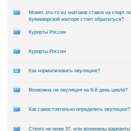
Может, кто-то из знатоков ставок на спорт по
букмекерской конторе стоит обратиться?
Курорты России
Курорты России
Как нормализовать овуляцию?
Возможна ли овуляция на 8-й день цикла?
Как самостоятельно определить овуляцию?
Строго не ниже 37, или возможны варианты