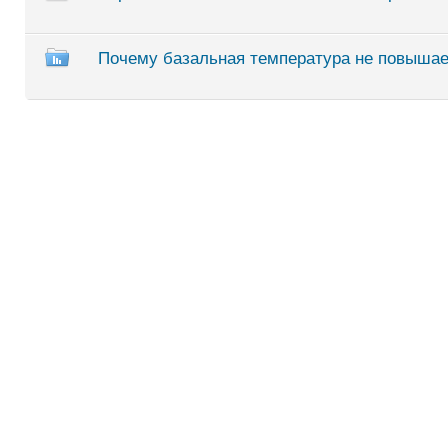
Почему базальная температура не повышае