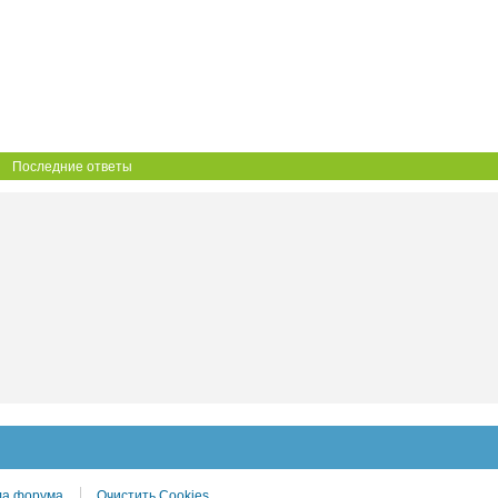
Последние ответы
ла форума
Очистить Cookies