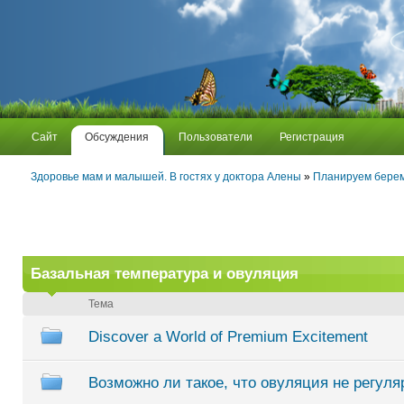
Сайт
Обсуждения
Пользователи
Регистрация
Здоровье мам и малышей. В гостях у доктора Алены
»
Планируем бере
Базальная температура и овуляция
Тема
Discover a World of Premium Excitement
Возможно ли такое, что овуляция не регуля