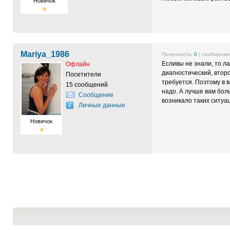
Новичок
Mariya_1986
Полезность:
0
| сообщени
Есливы не знали, то л
Офлайн
диагностический, втор
Посетители
требуется. Поэтому в в
15 сообщений
надо. А лучше вам бол
Сообщение
возникало таких ситуа
Личные данные
Новичок