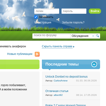
Войти
Запомнить
Регистрация
Забыли пароль?
Обсуждения
ринимать анаферон
Скрыть панель справа
Новые публикации
Последние темы
Unlock Donbet no deposit bonus
Автор:
CarlosAntew
01:33, 06.06.2026
 горло побаливает,
А в моём положении
Отличная статья
Автор:
albert92
08:14, 17.05.2026
Pokie 7 Casino Honest Opinion