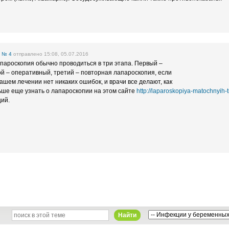
е
№ 4
отправлено 15:08, 05.07.2016
апароскопия обычно проводиться в три этапа. Первый –
ой – оперативный, третий – повторная лапароскопия, если
ашем лечении нет никаких ошибок, и врачи все делают, как
ьше еще узнать о лапароскопии на этом сайте
http://laparoskopiya-matochnyih-t
ций.
Найти