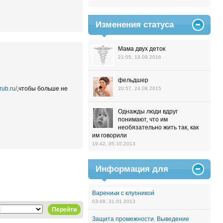
Изменения статуса
Мама двух деток
21:05, 18.09.2016
фельдшер
rub.ru/
,чтобы больше не
20:57, 24.08.2015
Однажды люди вдруг
понимают, что им
необязательно жить так, как
им говорили
19:42, 05.10.2013
Информация для
специалистов
Вареники с клубникой
03:08, 31.01.2013
Перейти
Защита промежности. Выведение