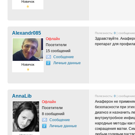
Новичок
Alexandr085
Полезность:
0
| сообщени
Здравствуйте. Анафер
Офлайн
препарат для профила
Посетители
15 сообщений
Сообщение
Личные данные
Новичок
AnnaLib
Полезность:
0
| сообщени
Анаферон не применяет
Офлайн
безопасности при этих
Посетители
диагноз и назначить л
8 сообщений
внутриутробное инфиц
Сообщение
народные методы как г
Личные данные
сокращения матки. Сим
любым солевым раство