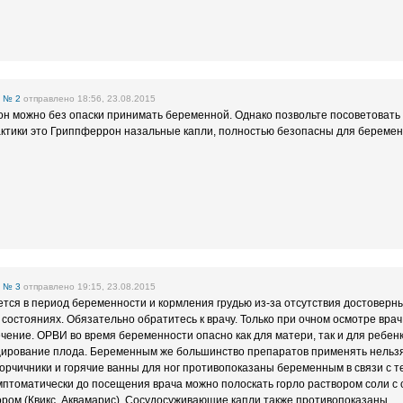
е
№ 2
отправлено 18:56, 23.08.2015
он можно без опаски принимать беременной. Однако позвольте посоветоват
ктики это Гриппферрон назальные капли, полностью безопасны для беремен
е
№ 3
отправлено 19:15, 23.08.2015
ся в период беременности и кормления грудью из-за отсутствия достоверны
 состояниях. Обязательно обратитесь к врачу. Только при очном осмотре вра
ечение. ОРВИ во время беременности опасно как для матери, так и для ребенк
ирование плода. Беременным же большинство препаратов применять нельз
орчичники и горячие ванны для ног противопоказаны беременным в связи с т
птоматически до посещения врача можно полоскать горло раствором соли с 
ром (Квикс, Аквамарис). Сосудосуживающие капли также противопоказаны.