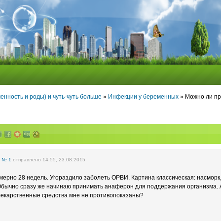
енность и роды) и чуть-чуть больше
»
Инфекции у беременных
» Можно ли п
е
№ 1
отправлено 14:55, 23.08.2015
мерно 28 недель. Угораздило заболеть ОРВИ. Картина классическая: насморк,
 Обычно сразу же начинаю принимать анаферон для поддержания организма. 
лекарственные средства мне не противопоказаны?