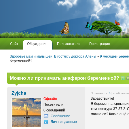
Сайт
Обсуждения
Пользователи
Регистрация
Здоровье мам и малышей. В гостях у доктора Алены
»
9 месяцев (Берем
беременной?
Можно ли принимать анаферон беременной?
Zyjcha
Полезность:
0
| сообщени
Здравствуйте!
Офлайн
Я беременна, срок при
Посетители
температура 37-37,2.
0 сообщений
можно ли? Какие ещё 
Сообщение
Личные данные