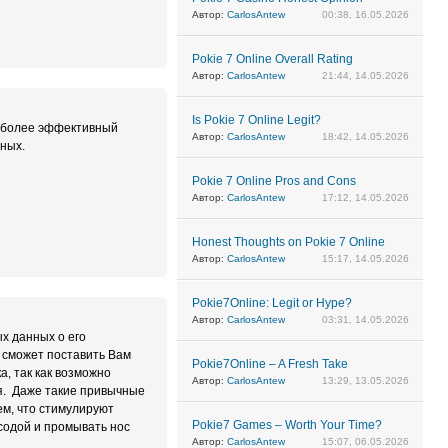
Автор:
CarlosAntew
00:38, 16.05.2026
Pokie 7 Online Overall Rating
Автор:
CarlosAntew
21:44, 14.05.2026
Is Pokie 7 Online Legit?
ь более эффективный
Автор:
CarlosAntew
18:42, 14.05.2026
ных.
Pokie 7 Online Pros and Cons
Автор:
CarlosAntew
17:12, 14.05.2026
Honest Thoughts on Pokie 7 Online
Автор:
CarlosAntew
15:17, 14.05.2026
Pokie7Online: Legit or Hype?
Автор:
CarlosAntew
03:31, 14.05.2026
х данных о его
ч сможет поставить Вам
Pokie7Online – A Fresh Take
а, так как возможно
Автор:
CarlosAntew
13:29, 13.05.2026
я. Даже такие привычные
ем, что стимулируют
Pokie7 Games – Worth Your Time?
содой и промывать нос
Автор:
CarlosAntew
15:07, 06.05.2026