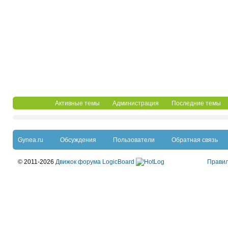
Активные темы
Администрация
Последние темы
Gynea.ru
Обсуждения
Пользователи
Обратная связь
© 2011-2026
Движок форума LogicBoard
Прави