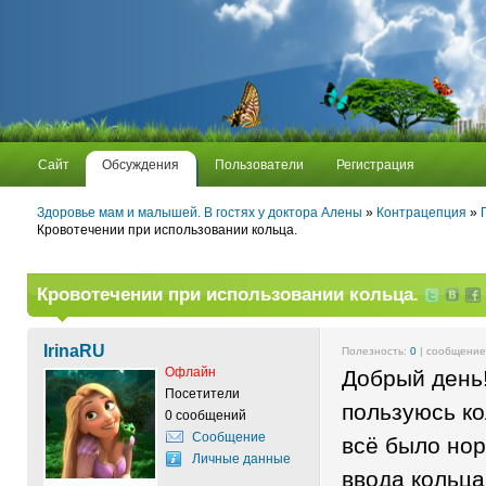
Сайт
Обсуждения
Пользователи
Регистрация
Здоровье мам и малышей. В гостях у доктора Алены
»
Контрацепция
»
Кровотечении при использовании кольца.
Кровотечении при использовании кольца.
IrinaRU
Полезность:
0
| сообщени
Офлайн
Добрый день
Посетители
пользуюсь ко
0 сообщений
Сообщение
всё было нор
Личные данные
ввода кольца